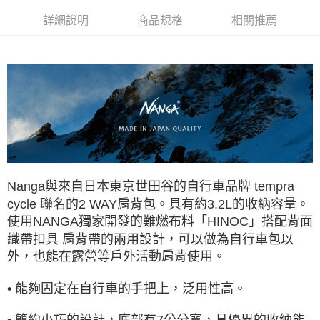
每筆NT$60，滿NT$490(含以上)免運費
詳細說明
商品規格
相關推薦
付款後7-11取貨
每筆NT$60，滿NT$490(含以上)免運費
宅配
每筆NT$80，滿NT$490(含以上)免運費
離島宅配
每筆NT$80，滿NT$490(含以上)免運費
付款後門市自取
Nanga與來自日本東京世田谷的自行車品牌 tempra
免運費
cycle 聯名的2 WAY肩背包。具有約3.2L的收納容量。
使用NANGA獨家開發的難燃布料「HINOC」搭配背面
織帶扣具 肩背帶的兩用設計，可以做為自行車包以
外，也能在露營等戶外活動肩背使用。
• 能夠固定在自行車的手把上，泛用性高。
• 簡約小巧的設計，底部有7公分寬，具優異的收納能