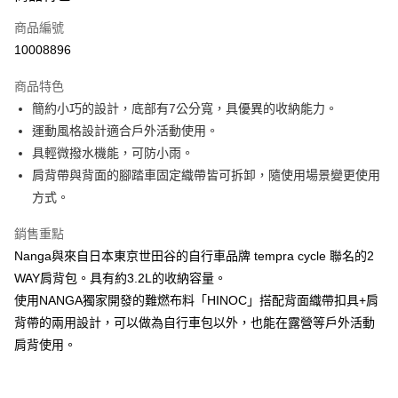
信用卡一次付款
商品編號
信用卡分期付款
10008896
3 期 0 利率 每期
NT$1,333
21家銀行
商品特色
合作金庫商業銀行
第一商業銀行
超商取貨付款
簡約小巧的設計，底部有7公分寬，具優異的收納能力。
華南商業銀行
彰化商業銀行
運動風格設計適合戶外活動使用。
LINE Pay
上海商業儲蓄銀行
台北富邦商業銀行
國泰世華商業銀行
兆豐國際商業銀行
具輕微撥水機能，可防小雨。
Apple Pay
臺灣中小企業銀行
台中商業銀行
肩背帶與背面的腳踏車固定織帶皆可拆卸，隨使用場景變更使用
匯豐（台灣）商業銀行
華泰商業銀行
方式。
ATM付款
聯邦商業銀行
遠東國際商業銀行
元大商業銀行
永豐商業銀行
銷售重點
運送方式
玉山商業銀行
星展（台灣）商業銀行
Nanga與來自日本東京世田谷的自行車品牌 tempra cycle 聯名的2
台新國際商業銀行
中國信託商業銀行
全家取貨付款
WAY肩背包。具有約3.2L的收納容量。
台灣樂天信用卡公司
每筆NT$60，滿NT$490(含以上)免運費
使用NANGA獨家開發的難燃布料「HINOC」搭配背面織帶扣具+肩
背帶的兩用設計，可以做為自行車包以外，也能在露營等戶外活動
付款後全家取貨
肩背使用。
每筆NT$60，滿NT$490(含以上)免運費
7-11取貨付款