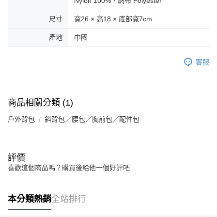
Nylon 100%、網布 Polyester
尺寸
寬26 × 高18 × 底部寬7cm
產地
中國
客服
商品相關分類 (1)
戶外背包
斜背包／腰包／胸前包／配件包
評價
喜歡這個商品嗎？購買後給他一個好評吧
本分類熱銷
全站排行