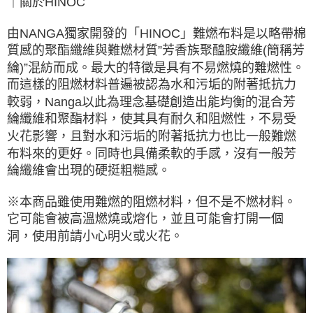
｜關於HINOC
由NANGA獨家開發的「HINOC」難燃布料是以略帶棉
質感的聚酯纖維與難燃材質”芳香族聚醯胺纖維(簡稱芳
綸)”混紡而成。最大的特徵是具有不易燃燒的難燃性。
而這樣的阻燃材料普遍被認為水和污垢的附著抵抗力
較弱，Nanga以此為理念基礎創造出能均衡的混合芳
綸纖維和聚酯材料，使其具有耐久和阻燃性，不易受
火花影響，且對水和污垢的附著抵抗力也比一般難燃
布料來的更好。同時也具備柔軟的手感，沒有一般芳
綸纖維會出現的硬挺粗糙感。
※本商品雖使用難燃的阻燃材料，但不是不燃材料。
它可能會被高溫燃燒或熔化，並且可能會打開一個
洞，使用前請小心明火或火花。