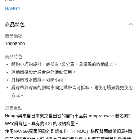
信用卡一次付款
NANGA
信用卡分期付款
3 期 0 利率 每期
NT$1,333
21家銀行
商品特色
合作金庫商業銀行
第一商業銀行
超商取貨付款
商品編號
華南商業銀行
彰化商業銀行
10008900
LINE Pay
上海商業儲蓄銀行
台北富邦商業銀行
國泰世華商業銀行
兆豐國際商業銀行
商品特色
Apple Pay
臺灣中小企業銀行
台中商業銀行
簡約小巧的設計，底部有7公分寬，具優異的收納能力。
匯豐（台灣）商業銀行
華泰商業銀行
ATM付款
運動風格設計適合戶外活動使用。
聯邦商業銀行
遠東國際商業銀行
元大商業銀行
永豐商業銀行
具輕微撥水機能，可防小雨。
運送方式
玉山商業銀行
星展（台灣）商業銀行
肩背帶與背面的腳踏車固定織帶皆可拆卸，隨使用場景變更使用
台新國際商業銀行
中國信託商業銀行
全家取貨付款
方式。
台灣樂天信用卡公司
每筆NT$60，滿NT$490(含以上)免運費
銷售重點
付款後全家取貨
Nanga與來自日本東京世田谷的自行車品牌 tempra cycle 聯名的2
每筆NT$60，滿NT$490(含以上)免運費
WAY肩背包。具有約3.2L的收納容量。
使用NANGA獨家開發的難燃布料「HINOC」搭配背面織帶扣具+肩
7-11取貨付款