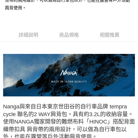
背帶的兩用設計，可以做為自行車包以外，也能在露營等戶外活動
每筆NT$60，滿NT$490(含以上)免運費
肩背使用。
付款後7-11取貨
每筆NT$60，滿NT$490(含以上)免運費
詳細說明
商品規格
相關推薦
宅配
每筆NT$80，滿NT$490(含以上)免運費
離島宅配
每筆NT$80，滿NT$490(含以上)免運費
付款後門市自取
免運費
Nanga與來自日本東京世田谷的自行車品牌 tempra
cycle 聯名的2 WAY肩背包。具有約3.2L的收納容量。
使用NANGA獨家開發的難燃布料「HINOC」搭配背面
織帶扣具 肩背帶的兩用設計，可以做為自行車包以
外，也能在露營等戶外活動肩背使用。