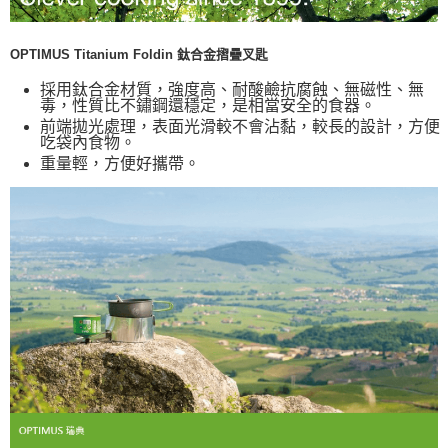
宅配
OPTIMUS Titanium Foldin 鈦合金摺疊叉匙
每筆NT$80，滿NT$490(含以上)免運費
採用鈦合金材質，強度高、耐酸鹼抗腐蝕、無磁性、無
離島宅配
毒，性質比不鏽鋼還穩定，是相當安全的食器。
每筆NT$80，滿NT$490(含以上)免運費
前端拋光處理，表面光滑較不會沾黏，較長的設計，方便
吃袋內食物。
付款後門市自取
重量輕，方便好攜帶。
免運費