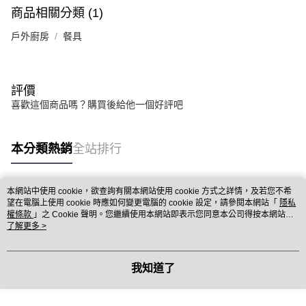
商品相關分類 (1)
戶外廚房
餐具
評價
喜歡這個商品嗎？購買後給他一個好評吧
本分類熱銷
全站排行
本網站中使用 cookie，欲查詢有關本網站使用 cookie 方式之詳情，及若您不希
熱門標籤
望在電腦上使用 cookie 時應如何變更電腦的 cookie 設定，請參閱本網站「
隱私
權條款
」之 Cookie 聲明。您繼續使用本網站即表示您同意本公司得按本網站使
用條款之 Cookie 聲明使用 cookie。
了解更多 >
我知道了