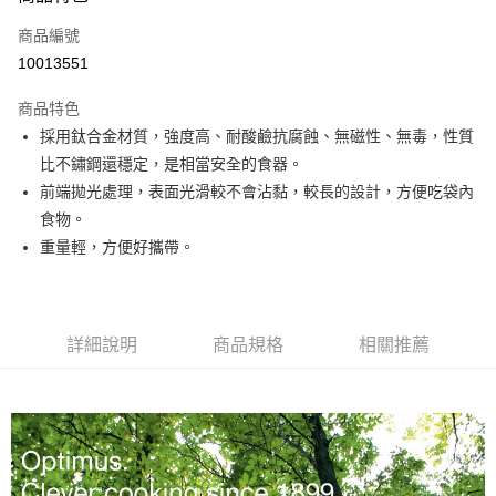
合作金庫商業銀行
第一商業銀行
超商取貨付款
商品編號
華南商業銀行
彰化商業銀行
10013551
LINE Pay
上海商業儲蓄銀行
台北富邦商業銀行
國泰世華商業銀行
兆豐國際商業銀行
商品特色
Apple Pay
臺灣中小企業銀行
台中商業銀行
採用鈦合金材質，強度高、耐酸鹼抗腐蝕、無磁性、無毒，性質
匯豐（台灣）商業銀行
華泰商業銀行
ATM付款
比不鏽鋼還穩定，是相當安全的食器。
聯邦商業銀行
遠東國際商業銀行
元大商業銀行
永豐商業銀行
前端拋光處理，表面光滑較不會沾黏，較長的設計，方便吃袋內
運送方式
玉山商業銀行
星展（台灣）商業銀行
食物。
台新國際商業銀行
中國信託商業銀行
全家取貨付款
重量輕，方便好攜帶。
台灣樂天信用卡公司
每筆NT$60，滿NT$490(含以上)免運費
付款後全家取貨
詳細說明
商品規格
相關推薦
每筆NT$60，滿NT$490(含以上)免運費
7-11取貨付款
每筆NT$60，滿NT$490(含以上)免運費
付款後7-11取貨
每筆NT$60，滿NT$490(含以上)免運費