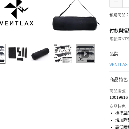
預購商品：預
付款與運
宅配滿NT$
付款方式
品牌
信用卡一
VENTLAX
信用卡分
商品特色
3 期 
商品編號
合作金
LINE Pay
10019616
華南商
Apple Pay
上海商
商品特色
國泰世
標準型
ATM付款
臺灣中
增加靜
匯豐（
高低兩