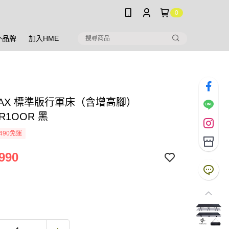
0
外品牌
加入HME
LAX 標準版行軍床（含增高腳）
R1OOR 黑
490免運
990