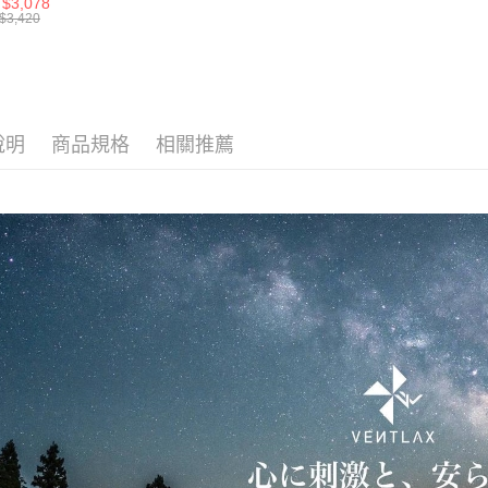
$3,078
M
$3,420
說明
商品規格
相關推薦