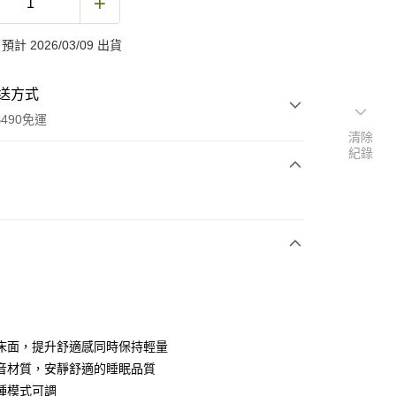
計 2026/03/09 出貨
送方式
490免運
清除
紀錄
次付款
期付款
0 利率 每期
NT$1,663
21家銀行
庫商業銀行
第一商業銀行
業銀行
彰化商業銀行
業儲蓄銀行
台北富邦商業銀行
華商業銀行
兆豐國際商業銀行
床面，提升舒適感同時保持輕量
小企業銀行
台中商業銀行
音材質，安靜舒適的睡眠品質
台灣）商業銀行
華泰商業銀行
種模式可調