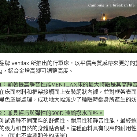
品牌 ventlax 所推出的行軍床，以平價高質感帶來更
kg，鋁合金增高腳可調整高度。
1：顯著提高靜音性能VENTLAX床的最大特點是其高靜
在床面材料和框架接觸面上安裝網狀內襯，並對框架表面進
黑色塗層處理，成功地大幅減少了睡眠時翻身所產生的妨
2：兼具輕巧與彈性的600D 滌綸撥水面料。
測試各種不同面料的舒適性、耐用性和靜音性能，最終選擇
的張力和自然的身體貼合感。這種面料具有很高的耐用性
。（因此不需要額外的床單）