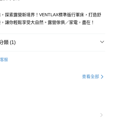
業銀行
遠東國際商業銀行
業銀行
永豐商業銀行
業銀行
星展（台灣）商業銀行
，探索露營新境界！VENTLAX標準版行軍床，打造舒
際商業銀行
中國信託商業銀行
驗，讓你輕鬆享受大自然。露營傢俱／家電，盡在！
0，滿NT$490(含以上)免運費
天信用卡公司
類 (1)
0，滿NT$490(含以上)免運費
／家電
行軍床
市自取
客服
查看全部