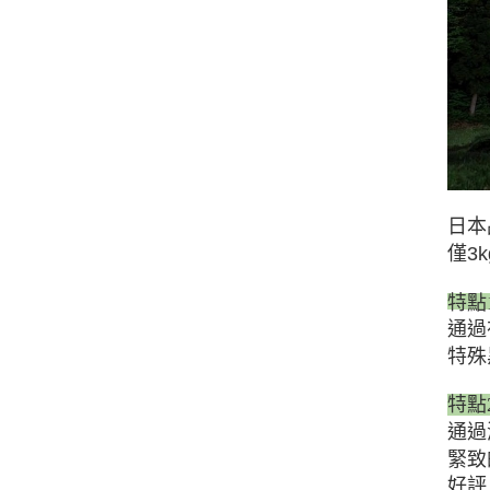
日本
僅3
特點
通過
特殊
特點
通過
緊致
好評