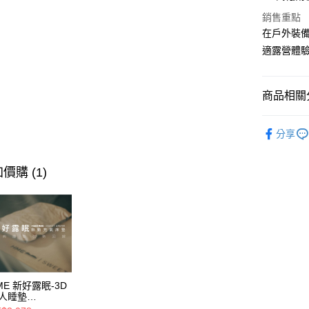
聯邦商
運送方式
元大商
銷售重點
玉山商
在戶外裝備
宅配
台新國
適露營體
每筆NT$8
台灣樂
離島宅配
商品相關分
每筆NT$8
露營傢俱
付款後門
分享
免運費
價購 (1)
ME 新好露眠-3D
人睡墊
2CM/104CM/66