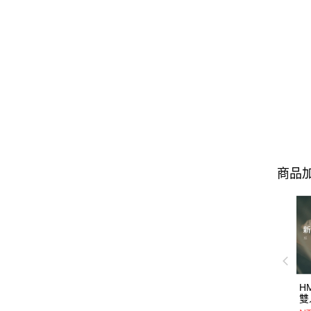
商品加
H
雙
13