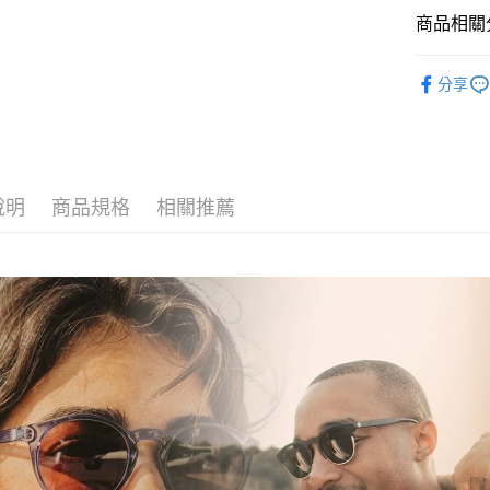
玉山商
運送方式
商品相關分
台新國
台灣樂
全家取貨
服飾配件
分享
每筆NT$6
付款後全
每筆NT$6
7-11取貨
說明
商品規格
相關推薦
每筆NT$6
付款後7-1
每筆NT$6
宅配
每筆NT$8
離島宅配
每筆NT$8
付款後門