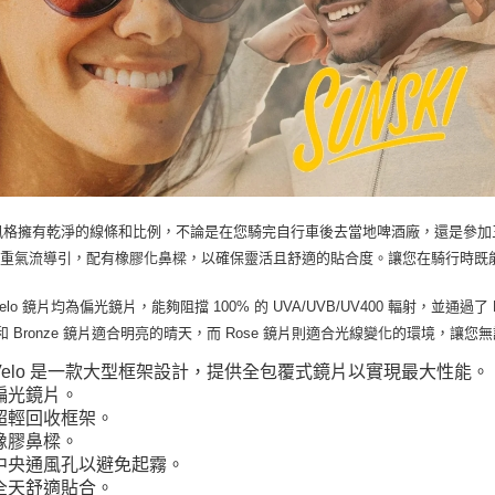
免運費
o 風格擁有乾淨的線條和比例，不論是在您騎完自行車後去當地啤酒廠，還是參
注重氣流導引，配有橡膠化鼻樑，以確保靈活且舒適的貼合度。讓您在騎行時既
Velo 鏡片均為偏光鏡片，能夠阻擋 100% 的 UVA/UVB/UV400 輻射，並通過
te 和 Bronze 鏡片適合明亮的晴天，而 Rose 鏡片則適合光線變化的環境，讓您
Velo 是一款大型框架設計，提供全包覆式鏡片以實現最大性能。
偏光鏡片。
超輕回收框架。
橡膠鼻樑。
中央通風孔以避免起霧。
全天舒適貼合。