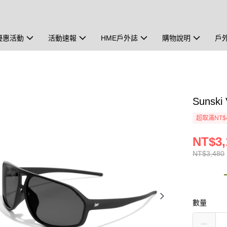
優惠活動
活動速報
HME戶外誌
購物說明
戶
Sunsk
超取滿NT$
NT$3,
NT$3,480
數量