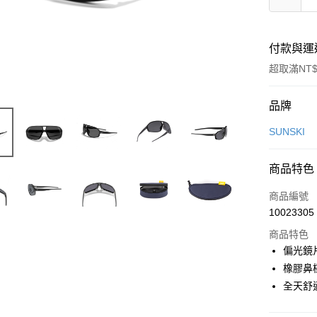
付款與運
超取滿NT$
付款方式
品牌
信用卡一
SUNSKI
信用卡分
商品特色
3 期 
商品編號
合作金
超商取貨
10023305
華南商
LINE Pay
上海商
商品特色
國泰世
偏光鏡
Apple Pay
臺灣中
橡膠鼻
匯豐（
ATM付款
全天舒
聯邦商
元大商