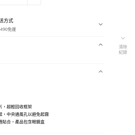
送方式
490免運
清除
紀錄
次付款
期付款
0 利率 每期
NT$1,044
21家銀行
庫商業銀行
第一商業銀行
付款
業銀行
彰化商業銀行
業儲蓄銀行
台北富邦商業銀行
華商業銀行
兆豐國際商業銀行
片，超輕回收框架
小企業銀行
台中商業銀行
樑，中央通風孔以避免起霧
台灣）商業銀行
華泰商業銀行
適貼合，產品包含眼鏡盒
業銀行
遠東國際商業銀行
業銀行
永豐商業銀行