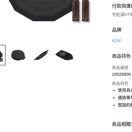
付款與運
宅配滿NT$
付款方式
品牌
信用卡一
KZM
信用卡分
商品特色
3 期 
商品編號
合作金
LINE Pay
10026800
華南商
Apple Pay
上海商
商品特色
國泰世
使用具卓
ATM付款
臺灣中
通過專
匯豐（
堅固的
聯邦商
運送方式
元大商
玉山商
宅配
商品相關分
台新國
每筆NT$8