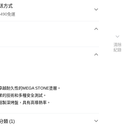
送方式
490免運
次付款
清除
紀錄
期付款
0 利率 每期
NT$660
21家銀行
庫商業銀行
第一商業銀行
業銀行
彰化商業銀行
業儲蓄銀行
台北富邦商業銀行
華商業銀行
兆豐國際商業銀行
越耐久性的MEGA STONE塗層。
小企業銀行
台中商業銀行
業的技術和多種安全測試。
台灣）商業銀行
華泰商業銀行
鋁製深烤盤，具有高導熱率。
業銀行
遠東國際商業銀行
業銀行
永豐商業銀行
業銀行
星展（台灣）商業銀行
類 (1)
際商業銀行
中國信託商業銀行
0，滿NT$490(含以上)免運費