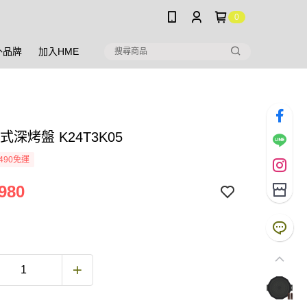
0
外品牌
加入HME
韓式深烤盤 K24T3K05
490免運
980