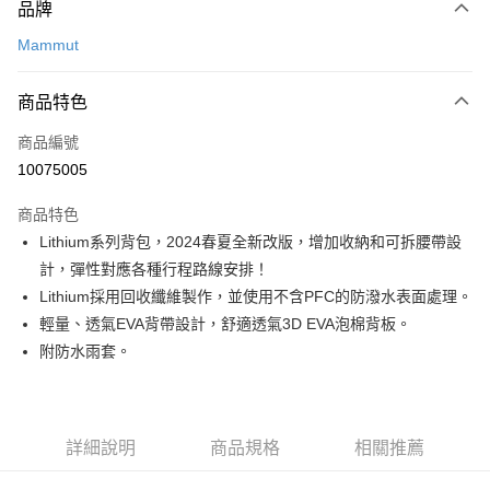
品牌
信用卡一次付款
Mammut
信用卡分期付款
3 期 0 利率 每期
NT$1,577
21家銀行
商品特色
合作金庫商業銀行
第一商業銀行
LINE Pay
商品編號
華南商業銀行
彰化商業銀行
10075005
Apple Pay
上海商業儲蓄銀行
台北富邦商業銀行
國泰世華商業銀行
兆豐國際商業銀行
商品特色
ATM付款
臺灣中小企業銀行
台中商業銀行
Lithium系列背包，2024春夏全新改版，增加收納和可拆腰帶設
匯豐（台灣）商業銀行
華泰商業銀行
計，彈性對應各種行程路線安排！
聯邦商業銀行
遠東國際商業銀行
運送方式
元大商業銀行
永豐商業銀行
Lithium採用回收纖維製作，並使用不含PFC的防潑水表面處理。
宅配
玉山商業銀行
星展（台灣）商業銀行
輕量、透氣EVA背帶設計，舒適透氣3D EVA泡棉背板。
每筆NT$80，滿NT$490(含以上)免運費
台新國際商業銀行
中國信託商業銀行
附防水雨套。
台灣樂天信用卡公司
離島宅配
每筆NT$80，滿NT$490(含以上)免運費
詳細說明
商品規格
相關推薦
付款後門市自取
免運費