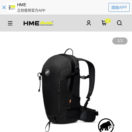
HME
開啟APP
立刻使用官方APP
0
1
/
3