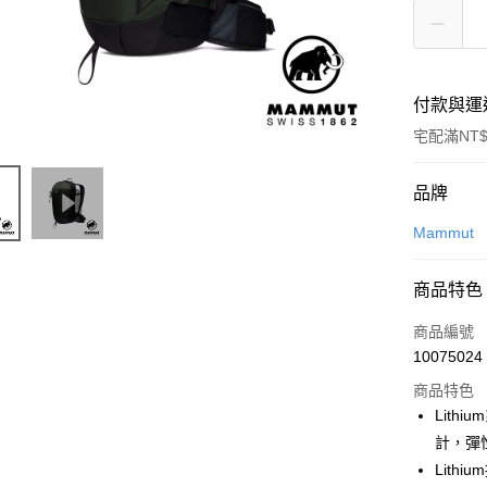
付款與運
宅配滿NT$
付款方式
品牌
信用卡一
Mammut
信用卡分
商品特色
3 期 
商品編號
合作金
LINE Pay
10075024
華南商
Apple Pay
上海商
商品特色
國泰世
Lith
ATM付款
臺灣中
計，彈
匯豐（
Lith
聯邦商