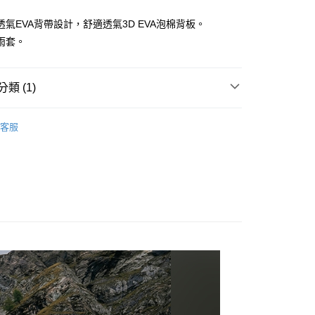
業銀行
永豐商業銀行
透氣EVA背帶設計，舒適透氣3D EVA泡棉背板。
業銀行
星展（台灣）商業銀行
際商業銀行
中國信託商業銀行
雨套。
0，滿NT$490(含以上)免運費
天信用卡公司
類 (1)
0，滿NT$490(含以上)免運費
背包 | 30L以下
市自取
客服