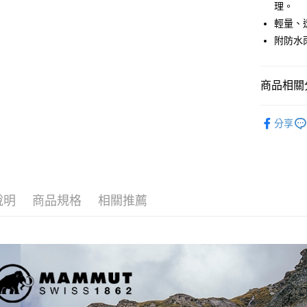
理。
運送方式
元大商
輕量、
玉山商
宅配
台新國
附防水
每筆NT$8
台灣樂
離島宅配
商品相關分
每筆NT$8
戶外背包
付款後門
分享
免運費
說明
商品規格
相關推薦