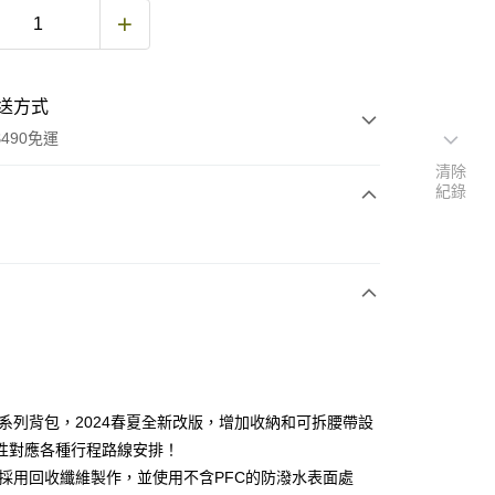
送方式
490免運
清除
紀錄
次付款
期付款
0 利率 每期
NT$1,577
21家銀行
庫商業銀行
第一商業銀行
業銀行
彰化商業銀行
業儲蓄銀行
台北富邦商業銀行
華商業銀行
兆豐國際商業銀行
ium系列背包，2024春夏全新改版，增加收納和可拆腰帶設
小企業銀行
台中商業銀行
性對應各種行程路線安排！
台灣）商業銀行
華泰商業銀行
ium採用回收纖維製作，並使用不含PFC的防潑水表面處
業銀行
遠東國際商業銀行