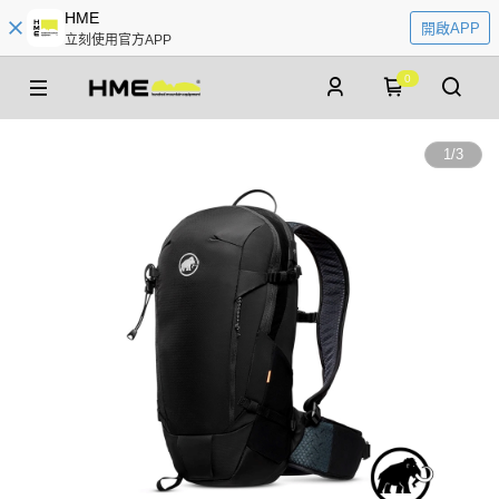
HME
開啟APP
立刻使用官方APP
0
1
/
3