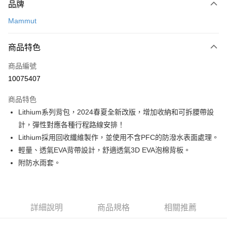
品牌
信用卡一次付款
Mammut
信用卡分期付款
3 期 0 利率 每期
NT$1,450
21家銀行
商品特色
合作金庫商業銀行
第一商業銀行
LINE Pay
商品編號
華南商業銀行
彰化商業銀行
10075407
Apple Pay
上海商業儲蓄銀行
台北富邦商業銀行
國泰世華商業銀行
兆豐國際商業銀行
商品特色
ATM付款
臺灣中小企業銀行
台中商業銀行
Lithium系列背包，2024春夏全新改版，增加收納和可拆腰帶設
匯豐（台灣）商業銀行
華泰商業銀行
計，彈性對應各種行程路線安排！
聯邦商業銀行
遠東國際商業銀行
運送方式
元大商業銀行
永豐商業銀行
Lithium採用回收纖維製作，並使用不含PFC的防潑水表面處理。
宅配
玉山商業銀行
星展（台灣）商業銀行
輕量、透氣EVA背帶設計，舒適透氣3D EVA泡棉背板。
每筆NT$80，滿NT$490(含以上)免運費
台新國際商業銀行
中國信託商業銀行
附防水雨套。
台灣樂天信用卡公司
離島宅配
每筆NT$80，滿NT$490(含以上)免運費
詳細說明
商品規格
相關推薦
付款後門市自取
免運費