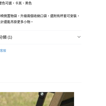
際商業銀行
中國信託商業銀行
雙色可選，卡其、黑色
天信用卡公司
付款
0，滿NT$490(含以上)免運費
的椅側置物袋，升級兩個收納口袋，還附有杯套可安裝，
設計還能吊掛更多小物。
家取貨
0，滿NT$490(含以上)免運費
類 (1)
付款
0，滿NT$490(含以上)免運費
／家電
椅子／板凳
客服
1取貨
0，滿NT$490(含以上)免運費
0，滿NT$490(含以上)免運費
0，滿NT$490(含以上)免運費
市自取