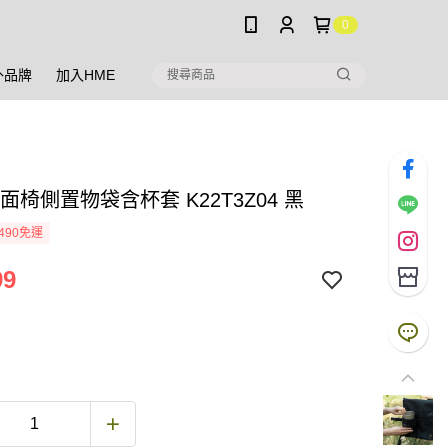
0
外品牌
加入HME
素面椅側置物袋含杯套 K22T3Z04 黑
490免運
99