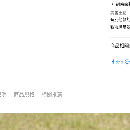
運送方式
台新國
調素面
台灣樂
全家取貨
銷售重點
每筆NT$6
有別他款
戰術織帶
付款後全
每筆NT$6
商品相關分
7-11取貨
每筆NT$6
露營傢俱
分享
付款後7-1
每筆NT$6
宅配
每筆NT$8
說明
商品規格
相關推薦
離島宅配
每筆NT$8
付款後門