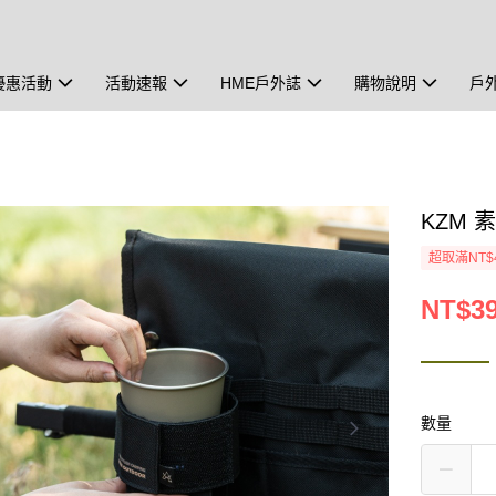
優惠活動
活動速報
HME戶外誌
購物說明
戶
KZM 
超取滿NT$
NT$3
數量