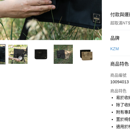
付款與運
超取滿NT$
付款方式
品牌
信用卡一
KZM
信用卡分
商品特色
3 期 
商品編號
合作金
超商取貨
10094013
華南商
LINE Pay
上海商
商品特色
國泰世
易於收
Apple Pay
臺灣中
除了收
匯豐（
ATM付款
附有專
聯邦商
置於椅
元大商
適用於
玉山商