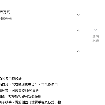
送方式
490免運
清除
次付款
紀錄
期付款
0 利率 每期
NT$133
21家銀行
庫商業銀行
第一商業銀行
付款
業銀行
彰化商業銀行
業儲蓄銀行
台北富邦商業銀行
華商業銀行
兆豐國際商業銀行
納的多口袋設計
小企業銀行
台中商業銀行
納口袋，另有戰術織帶設計，可吊掛使用
台灣）商業銀行
華泰商業銀行
屬杯套，可放置飲料/杯具等
業銀行
遠東國際商業銀行
側後，按壓按扣即可安裝使用
業銀行
永豐商業銀行
椅子扶手，置於側面可放置手機及各式小物
業銀行
星展（台灣）商業銀行