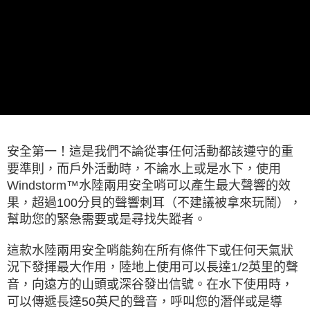
每筆NT$60，滿NT$490(含以上)免運費
付款後7-11取貨
每筆NT$60，滿NT$490(含以上)免運費
宅配
每筆NT$80，滿NT$490(含以上)免運費
離島宅配
每筆NT$80，滿NT$490(含以上)免運費
安全第一！這是我們不論從事任何活動都該遵守的重
付款後門市自取
要準則，而戶外活動時，不論水上或是水下，使用
免運費
Windstorm™水陸兩用安全哨可以產生最大聲響的效
果，超過100分貝的聲響刺耳（不建議被拿來玩鬧），
幫助您的緊急需要或是尋找失蹤者。
這款水陸兩用安全哨能夠在所有條件下或任何天氣狀
況下發揮最大作用，陸地上使用可以長達1/2英里的聲
音，向遠方的山頭或深谷發出信號。在水下使用時，
可以傳遞長達50英尺的聲音，呼叫您的潛伴或是導