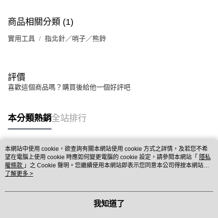
商品相關分類 (1)
實用工具
指北針／哨子／熊鈴
評價
喜歡這個商品嗎？購買後給他一個好評吧
本分類熱銷
全站排行
本網站中使用 cookie，欲查詢有關本網站使用 cookie 方式之詳情，及若您不希
熱門標籤
望在電腦上使用 cookie 時應如何變更電腦的 cookie 設定，請參閱本網站「
隱私
權條款
」之 Cookie 聲明。您繼續使用本網站即表示您同意本公司得按本網站使
用條款之 Cookie 聲明使用 cookie。
了解更多 >
我知道了