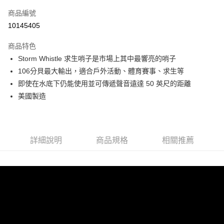
信用卡一次付款
商品編號
信用卡分期付款
10145405
3 期 0 利率 每期
NT$119
21家銀行
商品特色
合作金庫商業銀行
第一商業銀行
超商取貨付款
Storm Whistle 求生哨子是市場上其中最響亮的哨子
華南商業銀行
彰化商業銀行
106分貝最大輸出，適合戶外活動、體育賽事、求生等
LINE Pay
上海商業儲蓄銀行
台北富邦商業銀行
國泰世華商業銀行
兆豐國際商業銀行
即使在水底下仍能使用並可傳遞聲音遠達 50 英尺的距離
Apple Pay
臺灣中小企業銀行
台中商業銀行
美國製造
匯豐（台灣）商業銀行
華泰商業銀行
ATM付款
聯邦商業銀行
遠東國際商業銀行
元大商業銀行
永豐商業銀行
運送方式
玉山商業銀行
星展（台灣）商業銀行
詳細說明
商品規格
相關推薦
台新國際商業銀行
中國信託商業銀行
全家取貨付款
台灣樂天信用卡公司
每筆NT$60，滿NT$490(含以上)免運費
付款後全家取貨
每筆NT$60，滿NT$490(含以上)免運費
7-11取貨付款