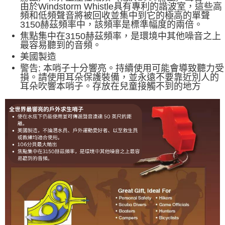
由於Windstorm Whistle具有專利的諧波室，這些高
頻和低頻聲音將被回收並集中到它的極高的單聲
3150赫茲頻率中，該頻率是標準幅度的兩倍。
焦點集中在3150赫茲頻率，是環境中其他噪音之上
最容易聽到的音頻。
美國製造
警告: 本哨子十分響亮。持續使用可能會導致聽力受
損。請使用耳朵保護裝備，並永遠不要靠近別人的
耳朵吹響本哨子。存放在兒童接觸不到的地方