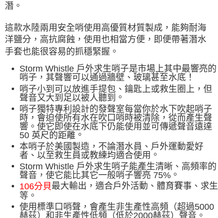
潛。
這款水陸兩用安全哨使用高優質材質製成，能夠耐海
洋鹽分，高抗腐蝕，使用也相當方便，即便帶著潛水
手套也能很容易的抓穩緊握。
Storm Whistle 戶外求生哨子是市場上其中最響亮的
哨子，其聲響可以通過牆壁、玻璃甚至水底！
哨子小到可以放進手提包、鑰匙上或救生圈上，但
聲音又大到足以被人聽到
。
哨子獨特專利設計的發聲室每當你於水下吹起哨子
時，會迫使所有水在吹口哨時被清除，從而產生聲
響。使它即使在水底下仍能使用並可傳遞聲音遠達
50 英尺的距離
。
本哨子於美國製造，不論潛水員、戶外運動愛好
者、以至救生員或教練均適合使用
。
Storm Whistle 戶外求生哨子能產生清晰、高頻率的
聲音，使它能比其它一般哨子響亮 75%
。
最大輸出，適合戶外活動、體育賽事、求生
106分貝
等
。
使用標準口哨聲，會產生非生產性高頻（超過5000
赫茲）和非生產性低頻（低於2000赫茲）聲音。