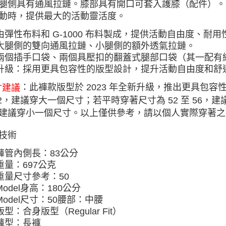
腿側具有通風拉鏈。膝部具有開口可套入護膝（配件）。
動時，提供最大的活動靈活度。
由彈性布料和 G-1000 布料製成，提供活動自由度、耐
大腿側的雙向通風拉鏈、小腿側的額外透氣拉鏈。
兩個插手口袋、兩個具壓扣的翻蓋式腿部口袋（其一配有
升級：採用更具包容性的版型設計，提升活動自由度和舒適
：此褲款版型於 2023 年全新升級，推出更具包容
寸建議
52，建議穿大一個尺寸；若平時穿著尺寸為 52 至 56，
建議穿小一個尺寸。以上僅供參考，請以個人實際穿著之
技術
褲管內側長：83公分
重量：697公克
重量尺寸參考：50
Model身高：180公分
Model尺寸：50腰部：中腰
版型：合身版型（Regular Fit）
褲型：長褲