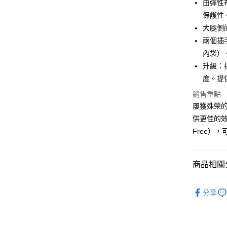
國泰世
由彈性
Apple Pay
臺灣中
保護性
匯豐（
ATM付款
大腿側
聯邦商
兩個插
元大商
內袋）
玉山商
運送方式
台新國
升級：
台灣樂
度。提
全家取貨
每筆NT$6
銷售重點
屢獲殊榮的
付款後全
供更佳的效
每筆NT$6
Free）
7-11取貨
每筆NT$6
商品相關分
付款後7-1
戶外機能
每筆NT$6
分享
宅配
每筆NT$8