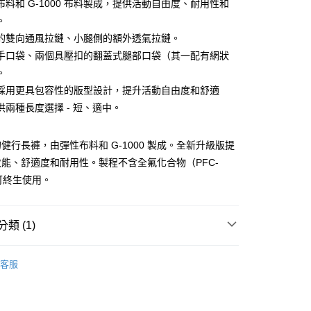
華商業銀行
兆豐國際商業銀行
布料和 G-1000 布料製成，提供活動自由度、耐用性和
小企業銀行
台中商業銀行
。
台灣）商業銀行
華泰商業銀行
的雙向通風拉鏈、小腿側的額外透氣拉鏈。
業銀行
遠東國際商業銀行
手口袋、兩個具壓扣的翻蓋式腿部口袋（其一配有網狀
業銀行
永豐商業銀行
。
業銀行
星展（台灣）商業銀行
際商業銀行
中國信託商業銀行
採用更具包容性的版型設計，提升活動自由度和舒適
天信用卡公司
供兩種長度選擇 - 短、適中。
付款
0，滿NT$490(含以上)免運費
健行長褲，由彈性布料和 G-1000 製成。全新升級版提
家取貨
能、舒適度和耐用性。製程不含全氟化合物（PFC-
0，滿NT$490(含以上)免運費
，可終生使用。
付款
0，滿NT$490(含以上)免運費
類 (1)
1取貨
服飾
男｜機能長褲
0，滿NT$490(含以上)免運費
客服
0，滿NT$490(含以上)免運費