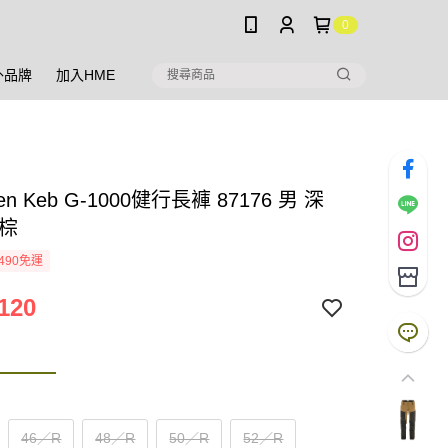
0
外品牌
加入HME
aven Keb G-1000健行長褲 87176 男 深
麥棕
490免運
120
46／R
48／R
50／R
52／R