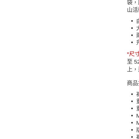
袋，
山活
*尺
至 
上，
商品