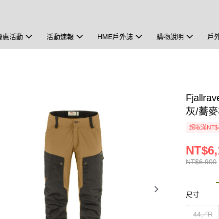
優惠活動
活動速報
HME戶外誌
購物說明
戶
Fjallr
灰/蕎
超取滿NT$
NT$6,
NT$6,900
尺寸
44／R