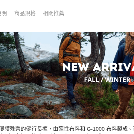
離島宅配
說明
商品規格
相關推薦
每筆NT$8
付款後門
免運費
屢獲殊榮的健行長褲，由彈性布料和 G-1000 布料製