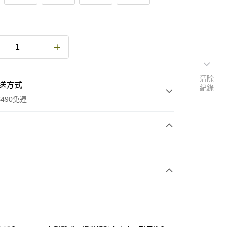
清除
送方式
紀錄
490免運
次付款
期付款
0 利率 每期
NT$2,040
21家銀行
庫商業銀行
第一商業銀行
付款
業銀行
彰化商業銀行
業儲蓄銀行
台北富邦商業銀行