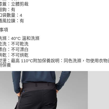
膝蓋：立體剪裁
鞋鉤：有
口袋數量：4
通風拉鍊：有
事項
洗滌：40°C 溫和洗滌
乾洗：不可乾洗
漂白：不可漂白
烘乾：不可烘乾
熨燙：最高 110°C附加保養說明：同色洗滌，勿使用衣
劑保養