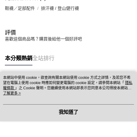
鞋襪／足部配件
排汗襪 / 登山健行襪
評價
喜歡這個商品嗎？購買後給他一個好評吧
本分類熱銷
全站排行
本網站中使用 cookie，欲查詢有關本網站使用 cookie 方式之詳情，及若您不希
熱門標籤
望在電腦上使用 cookie 時應如何變更電腦的 cookie 設定，請參閱本網站「
隱私
權條款
」之 Cookie 聲明。您繼續使用本網站即表示您同意本公司得按本網站使
用條款之 Cookie 聲明使用 cookie。
了解更多 >
我知道了