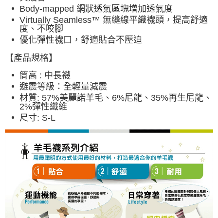
Body-mapped 網狀透氣區塊增加透氣度
Virtually Seamless™ 無縫線平織襪頭，提高舒適
度、不咬腳
優化彈性襪口，舒適貼合不壓迫
【產品規格】
筒高 : 中長襪
避震等級：全輕量減震
材質: 57%美麗諾羊毛、6%尼龍、35%再生尼龍、
2%彈性纖維
尺寸: S-L