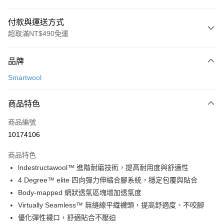
付款與運送方式
超取滿NT$490免運
付款方式
品牌
信用卡一次付款
Smartwool
信用卡分期付款
3 期 0 利率 每期
NT$283
21家銀行
商品特色
合作金庫商業銀行
第一商業銀行
超商取貨付款
商品編號
華南商業銀行
彰化商業銀行
10174106
LINE Pay
上海商業儲蓄銀行
台北富邦商業銀行
國泰世華商業銀行
兆豐國際商業銀行
商品特色
Apple Pay
臺灣中小企業銀行
台中商業銀行
lndestructawool™ 進階耐磨技術，提高耐用度與舒適性
匯豐（台灣）商業銀行
華泰商業銀行
ATM付款
4 Degree™ elite 四向彈力伸縮合腳系統，穩定包覆與貼合
聯邦商業銀行
遠東國際商業銀行
元大商業銀行
永豐商業銀行
Body-mapped 網狀透氣區塊增加透氣度
運送方式
玉山商業銀行
星展（台灣）商業銀行
Virtually Seamless™ 無縫線平織襪頭，提高舒適度、不咬腳
台新國際商業銀行
中國信託商業銀行
全家取貨付款
優化彈性襪口，舒適貼合不壓迫
台灣樂天信用卡公司