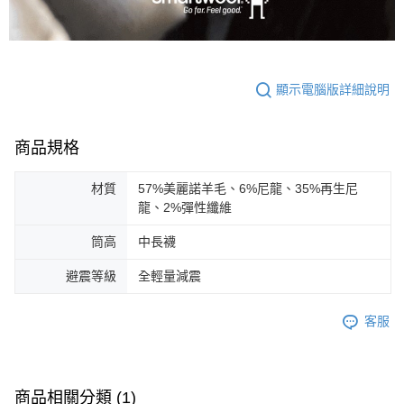
顯示電腦版詳細說明
商品規格
材質
57%美麗諾羊毛、6%尼龍、35%再生尼
龍、2%彈性纖維
筒高
中長襪
避震等級
全輕量減震
客服
商品相關分類 (1)