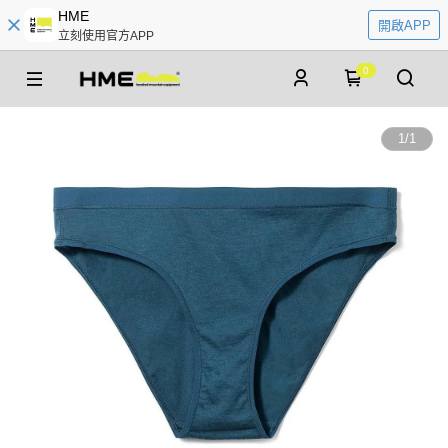
HME
開啟APP
立刻使用官方APP
0
1
/
1