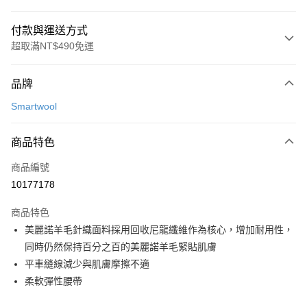
付款與運送方式
超取滿NT$490免運
付款方式
品牌
信用卡一次付款
Smartwool
信用卡分期付款
3 期 0 利率 每期
NT$419
21家銀行
商品特色
合作金庫商業銀行
第一商業銀行
超商取貨付款
商品編號
華南商業銀行
彰化商業銀行
10177178
LINE Pay
上海商業儲蓄銀行
台北富邦商業銀行
國泰世華商業銀行
兆豐國際商業銀行
商品特色
Apple Pay
臺灣中小企業銀行
台中商業銀行
美麗諾羊毛針織面料採用回收尼龍纖維作為核心，增加耐用性，
匯豐（台灣）商業銀行
華泰商業銀行
ATM付款
同時仍然保持百分之百的美麗諾羊毛緊貼肌膚
聯邦商業銀行
遠東國際商業銀行
元大商業銀行
永豐商業銀行
平車縫線減少與肌膚摩擦不適
運送方式
玉山商業銀行
星展（台灣）商業銀行
柔軟彈性腰帶
台新國際商業銀行
中國信託商業銀行
全家取貨付款
台灣樂天信用卡公司