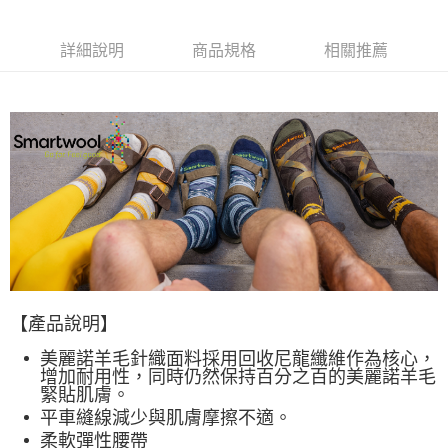
每筆NT$60，滿NT$490(含以上)免運費
付款後全家取貨
詳細說明
商品規格
相關推薦
每筆NT$60，滿NT$490(含以上)免運費
7-11取貨付款
每筆NT$60，滿NT$490(含以上)免運費
付款後7-11取貨
每筆NT$60，滿NT$490(含以上)免運費
宅配
每筆NT$80，滿NT$490(含以上)免運費
離島宅配
【產品說明】
每筆NT$80，滿NT$490(含以上)免運費
美麗諾羊毛針織面料採用回收尼龍纖維作為核心，
付款後門市自取
增加耐用性，同時仍然保持百分之百的美麗諾羊毛
緊貼肌膚。
免運費
平車縫線減少與肌膚摩擦不適。
柔軟彈性腰帶