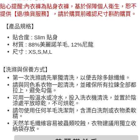
恕不
貼心提醒:內衣褲為貼身衣褲，基於保障個人衛生，
提供【退/換貨服務】，請於購買前確認尺寸斟酌購買。
【產品規格】
貼合度 : Slim 貼身
材質 : 88%美麗諾羊毛, 12%尼龍
尺寸 : XS,S,M,L
【洗滌與保養方式】
第一次洗滌請先單獨清洗，以便去除多餘纖維。
請與同色系衣物一起清洗，並確保所有拉鍊全部都
拉上，避免勾傷。
可用一般溫水或冷水，投入洗衣機清洗，並置於陰
涼處平放晾乾，不可烘乾。
請勿使用任何羊毛洗潔劑，含漂白洗劑或衣物柔軟
精。
天然羊毛纖維容易被蟲類咬蝕，衣物建議用獨立收
納袋存放。