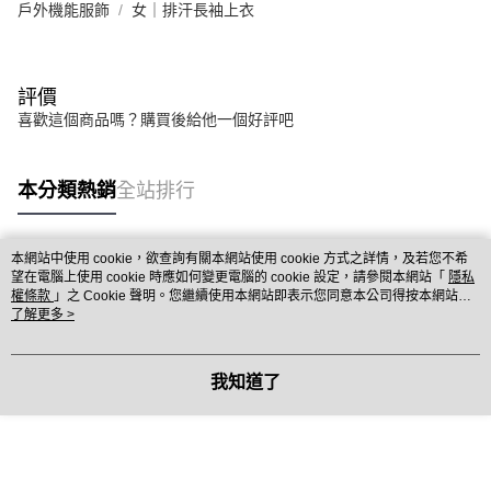
戶外機能服飾
女｜排汗長袖上衣
評價
喜歡這個商品嗎？購買後給他一個好評吧
本分類熱銷
全站排行
本網站中使用 cookie，欲查詢有關本網站使用 cookie 方式之詳情，及若您不希
熱門標籤
望在電腦上使用 cookie 時應如何變更電腦的 cookie 設定，請參閱本網站「
隱私
權條款
」之 Cookie 聲明。您繼續使用本網站即表示您同意本公司得按本網站使
用條款之 Cookie 聲明使用 cookie。
了解更多 >
我知道了