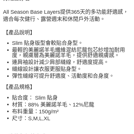
All Season Base Layers提供365天的多功能舒適感，
適合每次健行、露營週末和休閒戶外活動。
【產品說明】
Slim 貼身版型會較貼合身型。
最輕的美麗諾羊毛纖維混紡尼龍包芯紗增加耐用
度，親膚層為美麗諾羊毛，提供舒適親膚感
。
連肩袖設計減少肩部縫線，舒適度提高
。
縫線設計讓衣服更服貼身型
。
彈性縫線可提升舒適度、活動度和合身度
。
【
產品規格
】
貼合度： Slim 貼身
材質：88% 美麗諾羊毛、12%尼龍
布料重量：150g/m²
尺寸：S,M,L,XL