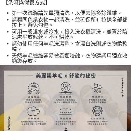
【洗滌與保養方式】
第一次洗滌請先單獨清洗，以便去除多餘纖維。
請與同色系衣物一起清洗，並確保所有拉鍊全部都
拉上，避免勾傷。
可用一般溫水或冷水，投入洗衣機清洗，並置於陰
涼處平放晾乾，不可烘乾。
請勿使用任何羊毛洗潔劑，含漂白洗劑或衣物柔軟
精。
天然羊毛纖維容易被蟲類咬蝕，衣物建議用獨立收
納袋存放。