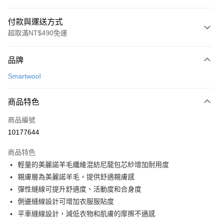
付款與運送方式
超取滿NT$490免運
付款方式
品牌
信用卡一次付款
Smartwool
信用卡分期付款
3 期 0 利率 每期
NT$1,127
21家銀行
商品特色
合作金庫商業銀行
第一商業銀行
超商取貨付款
商品編號
華南商業銀行
彰化商業銀行
10177644
LINE Pay
上海商業儲蓄銀行
台北富邦商業銀行
國泰世華商業銀行
兆豐國際商業銀行
商品特色
Apple Pay
臺灣中小企業銀行
台中商業銀行
輕量的美麗諾羊毛纖維混紡尼龍包芯紗增加耐用度
匯豐（台灣）商業銀行
華泰商業銀行
ATM付款
親膚層為美麗諾羊毛，提供舒適親膚感
聯邦商業銀行
遠東國際商業銀行
元大商業銀行
永豐商業銀行
彈性縫線可提升舒適度、活動度和合身度
運送方式
玉山商業銀行
星展（台灣）商業銀行
側邊縫線設計可增加衣服服貼度
台新國際商業銀行
中國信託商業銀行
全家取貨付款
平車縫線設計，減低衣物和肌膚的摩擦不適感
台灣樂天信用卡公司