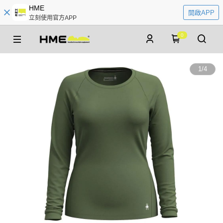
HME
開啟APP
立刻使用官方APP
0
1
/
4