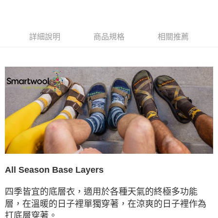
每筆NT$60，滿NT$490(含以上)免運費
付款後全家取貨
詳細說明
商品規格
相關推薦
每筆NT$60，滿NT$490(含以上)免運費
7-11取貨付款
每筆NT$60，滿NT$490(含以上)免運費
付款後7-11取貨
每筆NT$60，滿NT$490(含以上)免運費
宅配
每筆NT$80，滿NT$490(含以上)免運費
離島宅配
每筆NT$80，滿NT$490(含以上)免運費
All Season Base Layers
付款後門市自取
四季皆宜的底層衣，
適用於各種天氣的終極多功能
免運費
層，
在溫暖的日子裡單獨穿著，在涼爽的日子裡作為
打底層穿著。