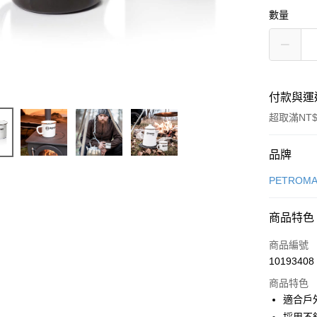
數量
付款與運
超取滿NT$
付款方式
品牌
信用卡一
PETROM
信用卡分
商品特色
3 期 
商品編號
合作金
超商取貨
10193408
華南商
LINE Pay
上海商
商品特色
國泰世
適合戶
Apple Pay
臺灣中