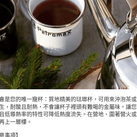
每筆NT$8
付款後門
免運費
會是您的唯一寵杯：質地精美的琺瑯杯，可用來沖泡茶或
生，耐酸且耐熱，不會讓杯子裡頭有難喝的金屬味，
讓您
且低導熱率的特性可降低熱度流失。
在營地、圍著營火或
再上一層樓。
意事項】