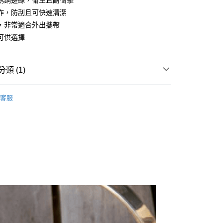
銹鋼邊緣，衛生且耐衝擊
台灣）商業銀行
華泰商業銀行
作，防刮且可快速清潔
業銀行
遠東國際商業銀行
，非常適合外出攜帶
業銀行
永豐商業銀行
可供選擇
業銀行
星展（台灣）商業銀行
際商業銀行
中國信託商業銀行
天信用卡公司
付款
類 (1)
0，滿NT$490(含以上)免運費
餐具
家取貨
客服
0，滿NT$490(含以上)免運費
付款
0，滿NT$490(含以上)免運費
1取貨
0，滿NT$490(含以上)免運費
0，滿NT$490(含以上)免運費