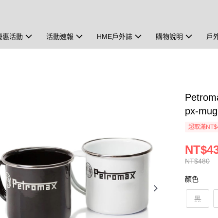
優惠活動
活動速報
HME戶外誌
購物說明
戶
Petrom
px-mu
超取滿NT$
NT$4
NT$480
顏色
黑