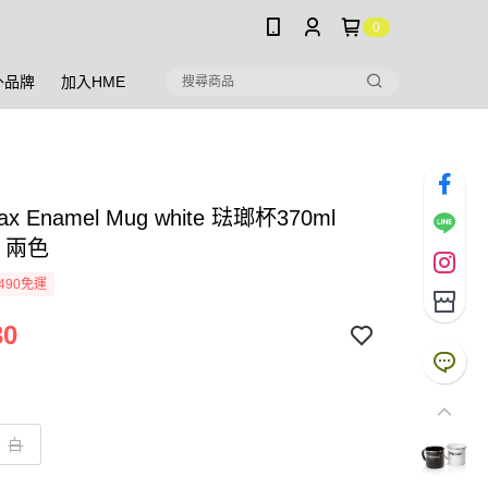
0
外品牌
加入HME
ax Enamel Mug white 琺瑯杯370ml
g 兩色
490免運
30
白