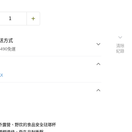
送方式
清除
490免運
紀錄
次付款
AX
期付款
0 利率 每期
NT$143
21家銀行
庫商業銀行
第一商業銀行
付款
業銀行
彰化商業銀行
業儲蓄銀行
台北富邦商業銀行
華商業銀行
兆豐國際商業銀行
外露營、野炊的食品安全琺瑯杯
小企業銀行
台中商業銀行