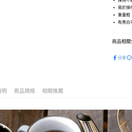
採用不
匯豐（
ATM付款
易於操
聯邦商
重量輕
元大商
有黑白
玉山商
運送方式
台新國
台灣樂
全家取貨
商品相關分
每筆NT$6
戶外廚房
付款後全
分享
每筆NT$6
7-11取貨
每筆NT$6
說明
商品規格
相關推薦
付款後7-1
每筆NT$6
宅配
每筆NT$8
離島宅配