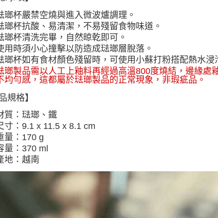
琺瑯杯嚴禁空燒與進入微波爐調理。
琺瑯杯抗酸、易清潔，不易殘留食物味道。
琺瑯杯清洗完畢，自然晾乾即可。
使用時須小心撞擊以防造成琺瑯層脫落。
琺瑯杯如有食材顏色殘留時，可使用小蘇打粉搭配熱水浸
琺瑯製品需以人工上釉料再經過高溫800度燒結，邊緣處
不均勻感，這都屬於琺瑯製品的正常現象，非瑕疵品。
品規格】
材質：琺瑯、鐵
尺寸：9.1 x 11.5 x 8.1 cm
重量：170 g
容量：370 ml
產地：越南