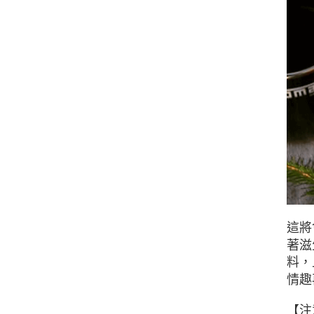
這將
著滋
料，
情趣
【注