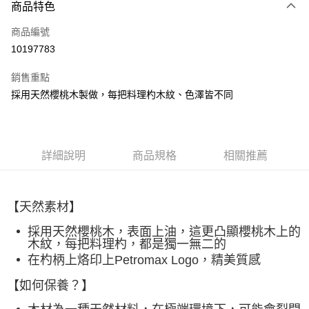
3 期 0 利率 每期
NT$75
21家銀行
商品特色
合作金庫商業銀行
第一商業銀行
超商取貨付款
商品編號
華南商業銀行
彰化商業銀行
10197783
LINE Pay
上海商業儲蓄銀行
台北富邦商業銀行
國泰世華商業銀行
兆豐國際商業銀行
銷售重點
Apple Pay
臺灣中小企業銀行
台中商業銀行
採用天然櫻桃木製做，每把料理杓木紋、色澤皆不同
匯豐（台灣）商業銀行
華泰商業銀行
ATM付款
聯邦商業銀行
遠東國際商業銀行
元大商業銀行
永豐商業銀行
運送方式
玉山商業銀行
星展（台灣）商業銀行
詳細說明
商品規格
相關推薦
台新國際商業銀行
中國信託商業銀行
全家取貨付款
台灣樂天信用卡公司
每筆NT$60，滿NT$490(含以上)免運費
【天然素材】
付款後全家取貨
每筆NT$60，滿NT$490(含以上)免運費
採用天然櫻桃木，表面上油，這更凸顯櫻桃木上的
木紋，每把料理杓，都是獨一無二的
7-11取貨付款
在杓柄上烙印上Petromax Logo，精美質感
每筆NT$60，滿NT$490(含以上)免運費
【如何保養？】
付款後7-11取貨