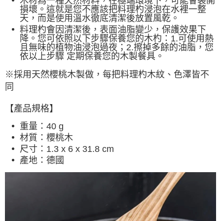
木材為一種天然材料，在極端環境下，可能會裂開
每筆NT$60，滿NT$490(含以上)免運費
損壞。這就是您不應該把料理杓浸泡在水裡一整
天，而是使用溫水徹底清潔後放置風乾。
宅配
料理杓會因清潔後，表面油脂變少，保護效果下
每筆NT$80，滿NT$490(含以上)免運費
降。您可依照以下步驟保養您的木杓：1.可使用熱
且無味的植物油浸泡過夜；2.擦掉多餘的油脂，您
離島宅配
依以上步驟 定期保養您的木製餐具。
每筆NT$80，滿NT$490(含以上)免運費
※採用天然櫻桃木製做，每把料理杓木紋、色澤皆不
付款後門市自取
同
免運費
【產品規格】
重量：40 g
材質：櫻桃木
尺寸
：1.3 x 6 x 31.8 cm
產地
：德國