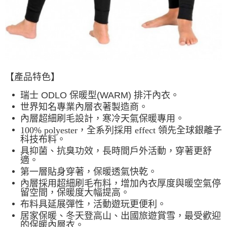
【產品特色】
瑞士 ODLO 保暖型(WARM) 排汗內衣。
世界知名專業內層衣著製造商。
內層超細刷毛設計，寒冷天氣保暖專用。
100% polyester，全系列採用 effect 領先全球銀離子
科技布料。
具抑菌、抗臭功效，長時間戶外活動，穿著更舒
適。
第一層貼身穿著，保暖透氣快乾。
內層採用超細刷毛布料，增加內衣厚度與暖空氣停
留空間，保暖度大幅提高。
布料具延展彈性，活動遊玩更便利。
居家保暖、冬天登高山、出國旅遊賞雪，最受歡迎
的保暖內層衣。