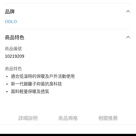
付款方式
品牌
信用卡一次付款
ODLO
信用卡分期付款
3 期 0 利率 每期
NT$420
21家銀行
商品特色
合作金庫商業銀行
第一商業銀行
超商取貨付款
商品編號
華南商業銀行
彰化商業銀行
10219209
LINE Pay
上海商業儲蓄銀行
台北富邦商業銀行
國泰世華商業銀行
兆豐國際商業銀行
商品特色
Apple Pay
臺灣中小企業銀行
台中商業銀行
適合低溫時的保暖及戶外活動使用
匯豐（台灣）商業銀行
華泰商業銀行
ATM付款
新一代銀離子抑菌抗臭科技
聯邦商業銀行
遠東國際商業銀行
元大商業銀行
永豐商業銀行
面料輕量保暖及透氣
運送方式
玉山商業銀行
星展（台灣）商業銀行
台新國際商業銀行
中國信託商業銀行
全家取貨付款
台灣樂天信用卡公司
每筆NT$60，滿NT$490(含以上)免運費
詳細說明
商品規格
相關推薦
付款後全家取貨
每筆NT$60，滿NT$490(含以上)免運費