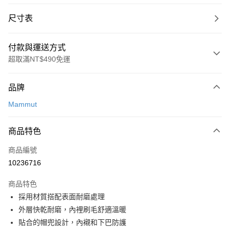
尺寸表
付款與運送方式
超取滿NT$490免運
付款方式
品牌
信用卡一次付款
Mammut
信用卡分期付款
3 期 0 利率 每期
NT$2,527
21家銀行
商品特色
合作金庫商業銀行
第一商業銀行
超商取貨付款
商品編號
華南商業銀行
彰化商業銀行
10236716
LINE Pay
上海商業儲蓄銀行
台北富邦商業銀行
國泰世華商業銀行
兆豐國際商業銀行
商品特色
Apple Pay
臺灣中小企業銀行
台中商業銀行
採用材質搭配表面耐磨處理
匯豐（台灣）商業銀行
華泰商業銀行
ATM付款
外層快乾耐磨，內裡刷毛舒適溫暖
聯邦商業銀行
遠東國際商業銀行
元大商業銀行
永豐商業銀行
貼合的帽兜設計，內襯和下巴防護