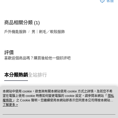
客服
商品相關分類 (1)
戶外機能服飾
男｜刷毛／軟殼服飾
評價
喜歡這個商品嗎？購買後給他一個好評吧
本分類熱銷
全站排行
本網站中使用 cookie，欲查詢有關本網站使用 cookie 方式之詳情，及若您不希
熱門標籤
望在電腦上使用 cookie 時應如何變更電腦的 cookie 設定，請參閱本網站「
隱私
權條款
」之 Cookie 聲明。您繼續使用本網站即表示您同意本公司得按本網站使
用條款之 Cookie 聲明使用 cookie。
了解更多 >