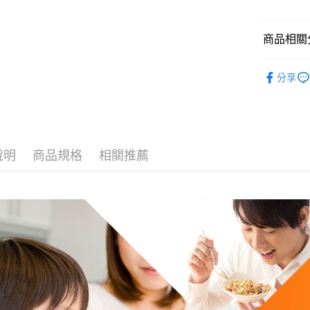
玉山商
運送方式
台新國
商品相關分
台灣樂
全家取貨
每筆NT$6
戶外廚房
分享
付款後全
每筆NT$6
7-11取貨
每筆NT$6
說明
商品規格
相關推薦
付款後7-1
每筆NT$6
宅配
每筆NT$8
離島宅配
每筆NT$8