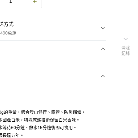
送方式
490免運
清除
紀錄
次付款
期付款
0 利率 每期
NT$40
21家銀行
庫商業銀行
第一商業銀行
付款
業銀行
彰化商業銀行
業儲蓄銀行
台北富邦商業銀行
華商業銀行
兆豐國際商業銀行
00g的重量，適合登山健行、露營、防災儲備。
小企業銀行
台中商業銀行
本國產白米，特殊乾燥技術保留白米香味。
台灣）商業銀行
華泰商業銀行
水等待60分鐘、熱水15分鐘後即可食用。
業銀行
遠東國際商業銀行
限長達五年。
業銀行
永豐商業銀行