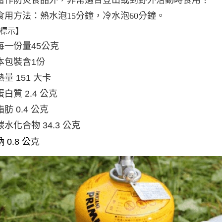
當作防災食品外，非常適合登山或到野外活動時食用！
食用方法：熱水泡15分鐘，冷水泡60分鐘。
標示】
每一份量45公克
本包裝含1份
熱量 151 大卡
蛋白質 2.4 公克
脂肪 0.4 公克
碳水化合物 34.3 公克
鈉 0.8 公克