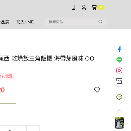
0
外品牌
加入HME
I 尾西 乾燥飯三角飯糰 海帶芽風味 OO-
490免運
20