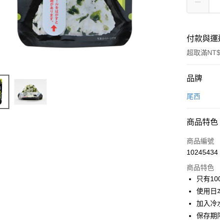
付款與運
超取滿NT$
付款方式
品牌
信用卡一
尾西
信用卡分
商品特色
3 期 
商品編號
合作金
超商取貨
10245434
華南商
LINE Pay
上海商
商品特色
國泰世
只有1
Apple Pay
臺灣中
使用日
匯豐（
ATM付款
加入冷
聯邦商
保存期
元大商