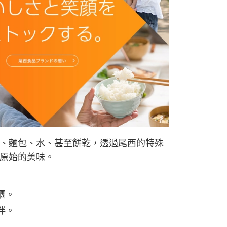
市自取
、麵包、水、甚至餅乾，透過尾西的特殊
原始的美味。
糰。
伴。