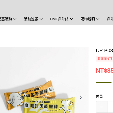
優惠活動
活動速報
HME戶外誌
購物說明
戶
UP B
超取滿NT$
NT$8
數量