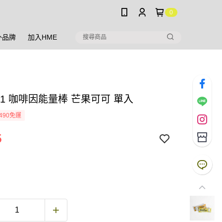
0
外品牌
加入HME
031 咖啡因能量棒 芒果可可 單入
490免運
5