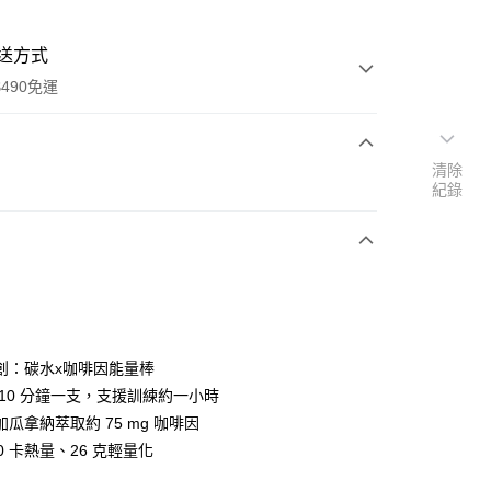
送方式
490免運
清除
次付款
紀錄
期付款
0 利率 每期
NT$28
21家銀行
庫商業銀行
第一商業銀行
付款
業銀行
彰化商業銀行
業儲蓄銀行
台北富邦商業銀行
華商業銀行
兆豐國際商業銀行
創：碳水x咖啡因能量棒
小企業銀行
台中商業銀行
 10 分鐘一支，支援訓練約一小時
台灣）商業銀行
華泰商業銀行
瓜拿納萃取約 75 mg 咖啡因
業銀行
遠東國際商業銀行
0 卡熱量、26 克輕量化
業銀行
永豐商業銀行
業銀行
星展（台灣）商業銀行