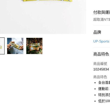
付款與運
超取滿NT$
付款方式
品牌
信用卡一
UP-Sports
信用卡分
商品特色
3 期 
商品編號
合作金
超商取貨
10245834
華南商
LINE Pay
上海商
商品特色
國泰世
全台首
Apple Pay
臺灣中
運動前
匯豐（
ATM付款
特別添加
聯邦商
低於10
元大商
玉山商