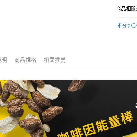
運送方式
台新國
商品相關分
台灣樂
全家取貨
每筆NT$6
戶外廚房
分享
付款後全
每筆NT$6
7-11取貨
每筆NT$6
說明
商品規格
相關推薦
付款後7-1
每筆NT$6
宅配
每筆NT$8
離島宅配
每筆NT$8
付款後門