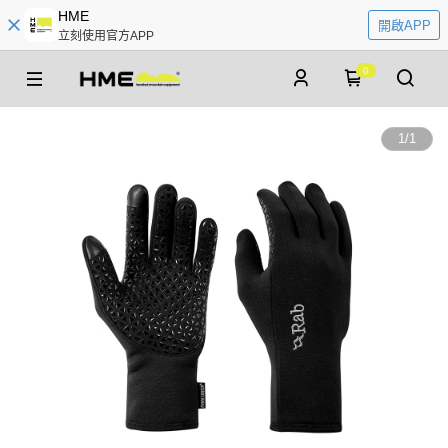
HME
開啟APP
立刻使用官方APP
0
1
/
1