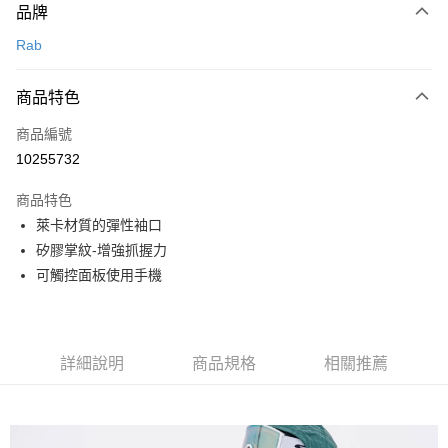
品牌
信用卡一次付款
Rab
信用卡分期付款
3 期 0 利率 每期
NT$330
21家銀行
商品特色
合作金庫商業銀行
第一商業銀行
超商取貨付款
商品編號
華南商業銀行
彰化商業銀行
10255732
LINE Pay
上海商業儲蓄銀行
台北富邦商業銀行
國泰世華商業銀行
兆豐國際商業銀行
商品特色
Apple Pay
臺灣中小企業銀行
台中商業銀行
萊卡材質的彈性袖口
匯豐（台灣）商業銀行
華泰商業銀行
ATM付款
矽膠掌紋-增強抓握力
聯邦商業銀行
遠東國際商業銀行
元大商業銀行
永豐商業銀行
可觸控面板使用手機
運送方式
玉山商業銀行
星展（台灣）商業銀行
台新國際商業銀行
中國信託商業銀行
全家取貨付款
台灣樂天信用卡公司
每筆NT$60，滿NT$490(含以上)免運費
詳細說明
商品規格
相關推薦
付款後全家取貨
每筆NT$60，滿NT$490(含以上)免運費