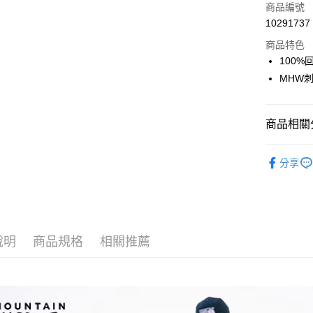
商品編號
合作金
超商取貨
10291737
華南商
LINE Pay
上海商
商品特色
國泰世
100
Apple Pay
臺灣中
MHW刺
匯豐（
ATM付款
聯邦商
元大商
商品相關分
玉山商
運送方式
台新國
戶外機能
台灣樂
分享
全家取貨
每筆NT$6
付款後全
每筆NT$6
說明
商品規格
相關推薦
7-11取貨
每筆NT$6
付款後7-1