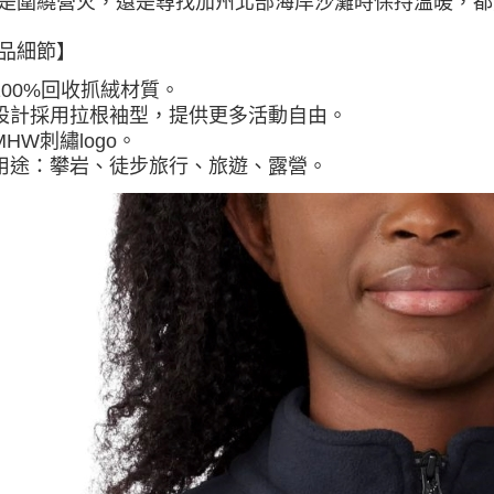
是圍繞營火，還是尋找加州北部海岸沙灘時保持溫暖，都
品細節】
100%回收抓絨材質。
設計採用拉根袖型，提供更多活動自由
。
MHW刺繡logo
。
用途：攀岩、徒步旅行、旅遊、露營
。