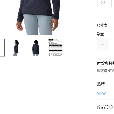
XS
尺寸表
數量
付款與運
超取滿NT$
付款方式
品牌
信用卡一
MHW
信用卡分
商品特色
3 期 