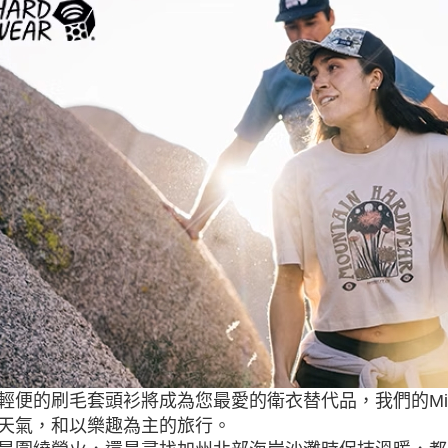
每筆NT$6
宅配
每筆NT$8
離島宅配
每筆NT$8
付款後門
免運費
輕便的刷毛套頭衫將成為您最愛的衛衣替代品，我們的Micr
天氣，和以樂趣為主的旅行。