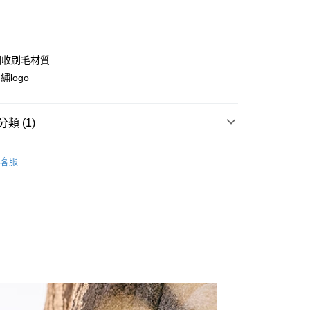
庫商業銀行
第一商業銀行
付款
業銀行
彰化商業銀行
業儲蓄銀行
台北富邦商業銀行
華商業銀行
兆豐國際商業銀行
%回收刷毛材質
小企業銀行
台中商業銀行
繡logo
台灣）商業銀行
華泰商業銀行
業銀行
遠東國際商業銀行
業銀行
永豐商業銀行
類 (1)
業銀行
星展（台灣）商業銀行
際商業銀行
中國信託商業銀行
服飾
女｜刷毛／軟殼服飾
天信用卡公司
客服
付款
0，滿NT$490(含以上)免運費
家取貨
0，滿NT$490(含以上)免運費
付款
0，滿NT$490(含以上)免運費
1取貨