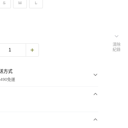
S
M
L
清除
紀錄
送方式
490免運
次付款
期付款
0 利率 每期
NT$503
21家銀行