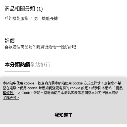
商品相關分類 (1)
戶外機能服飾
男｜機能長褲
評價
喜歡這個商品嗎？購買後給他一個好評吧
本分類熱銷
全站排行
本網站中使用 cookie，欲查詢有關本網站使用 cookie 方式之詳情，及若您不希
熱門標籤
望在電腦上使用 cookie 時應如何變更電腦的 cookie 設定，請參閱本網站「
隱私
權條款
」之 Cookie 聲明。您繼續使用本網站即表示您同意本公司得按本網站使
用條款之 Cookie 聲明使用 cookie。
了解更多 >
我知道了