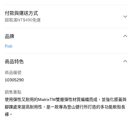
付款與運送方式
超取滿NT$490免運
付款方式
品牌
信用卡一次付款
Rab
信用卡分期付款
3 期 0 利率 每期
NT$970
21家銀行
商品特色
合作金庫商業銀行
第一商業銀行
超商取貨付款
商品編號
華南商業銀行
彰化商業銀行
10305290
LINE Pay
上海商業儲蓄銀行
台北富邦商業銀行
國泰世華商業銀行
兆豐國際商業銀行
銷售重點
Apple Pay
臺灣中小企業銀行
台中商業銀行
使用彈性又耐用的MatrixTM雙層彈性材質編織而成，並強化膝蓋與
匯豐（台灣）商業銀行
華泰商業銀行
ATM付款
腳踝處來提高耐用性，是一款專為登山健行所打造的多功能軟殼長
聯邦商業銀行
遠東國際商業銀行
元大商業銀行
永豐商業銀行
褲。
運送方式
玉山商業銀行
星展（台灣）商業銀行
台新國際商業銀行
中國信託商業銀行
全家取貨付款
台灣樂天信用卡公司