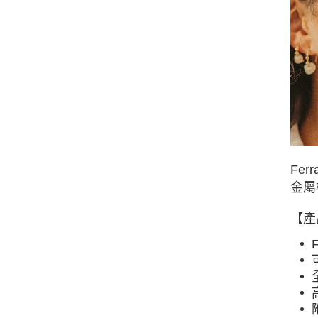
Fe
金屬
【產