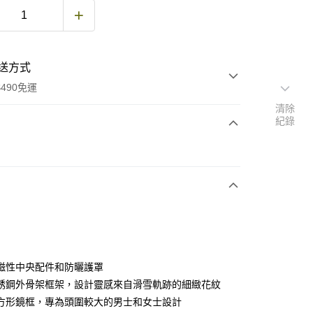
送方式
490免運
清除
紀錄
次付款
期付款
0 利率 每期
NT$1,494
21家銀行
庫商業銀行
第一商業銀行
付款
業銀行
彰化商業銀行
業儲蓄銀行
台北富邦商業銀行
華商業銀行
兆豐國際商業銀行
磁性中央配件和防曬護罩
小企業銀行
台中商業銀行
銹鋼外骨架框架，設計靈感來自滑雪軌跡的細緻花紋
台灣）商業銀行
華泰商業銀行
方形鏡框，專為頭圍較大的男士和女士設計
業銀行
遠東國際商業銀行