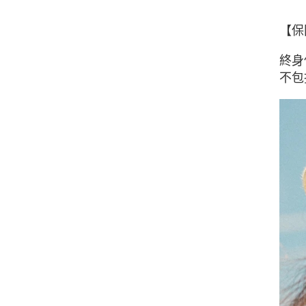
【保
終身
不包