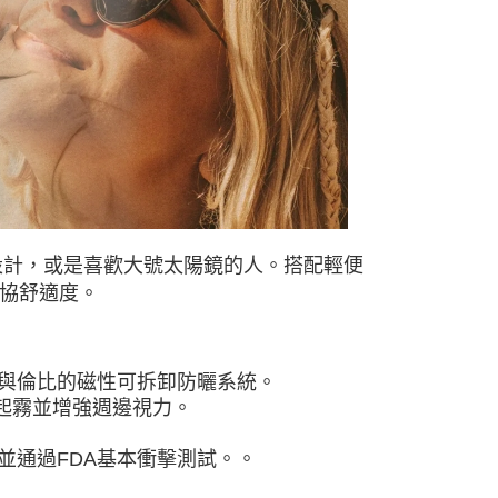
市自取
士設計，或是喜歡大號太陽鏡的人。搭配輕便
協舒適度。
備無與倫比的磁性可拆卸防曬系統。
起霧並增強週邊視力。
線，並通過FDA基本衝擊測試。。