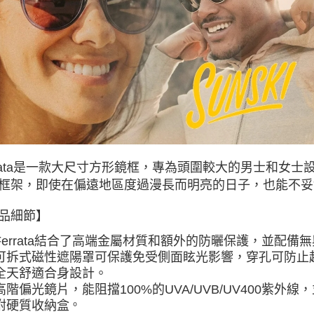
付款後門
免運費
rrata是一款大尺寸方形鏡框，專為頭圍較大的男士和女
框架，即使在偏遠地區度過漫長而明亮的日子，也能不妥
品細節】
Ferrata結合了高端金屬材質和額外的防曬保護，並配
可拆式磁性遮陽罩可保護免受側面眩光影響，穿孔可防止
全天舒適合身設計。
高階偏光鏡片，能阻擋100%的UVA/UVB/UV400紫外
附硬質收納盒
。