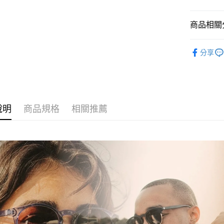
元大商
玉山商
運送方式
商品相關分
台新國
台灣樂
全家取貨
服飾配件
分享
每筆NT$6
付款後全
每筆NT$6
7-11取貨
說明
商品規格
相關推薦
每筆NT$6
付款後7-1
每筆NT$6
宅配
每筆NT$8
離島宅配
每筆NT$8