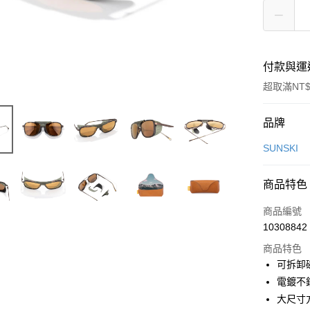
付款與運
超取滿NT$
付款方式
品牌
信用卡一
SUNSKI
信用卡分
商品特色
3 期 
商品編號
合作金
超商取貨
10308842
華南商
LINE Pay
上海商
商品特色
國泰世
可拆卸
Apple Pay
臺灣中
電鍍不
匯豐（
ATM付款
大尺寸
聯邦商