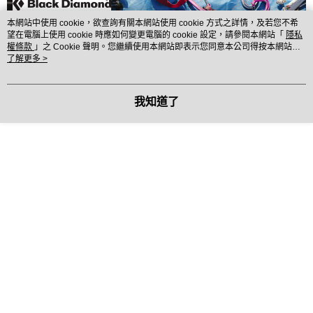
每筆NT$60，滿NT$490(含以上)免運費
本網站中使用 cookie，欲查詢有關本網站使用 cookie 方式之詳情，及若您不希
宅配
望在電腦上使用 cookie 時應如何變更電腦的 cookie 設定，請參閱本網站「
隱私
權條款
」之 Cookie 聲明。您繼續使用本網站即表示您同意本公司得按本網站使
每筆NT$80，滿NT$490(含以上)免運費
用條款之 Cookie 聲明使用 cookie。
了解更多 >
由於更新的結構和加工技術，Black Diamond ATC-XP
離島宅配
確保器比原版輕了 30%。這款耐用且多功能的保護器
每筆NT$80，滿NT$490(含以上)免運費
我知道了
具備多種制動模式，能夠應對幾乎任何情況或繩索直
付款後門市自取
徑。
免運費
【產品細節】
多種摩擦模式，適用於確保和下降。
更新的結構使裝置輕了 10%，並改善了繩索操作
性。
自動阻塞釋放孔，適用於小型鉤環。
多功能設計，適用於 8.1 至 11 毫米的繩索。
耐用的鋼索保持原形，並抗纏繞。