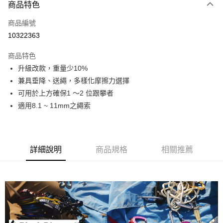
3 期 0 利率 每期
NT$405
21家銀行
商品特色
合作金庫商業銀行
第一商業銀行
超商取貨付款
商品編號
華南商業銀行
彰化商業銀行
10322363
LINE Pay
上海商業儲蓄銀行
台北富邦商業銀行
國泰世華商業銀行
兆豐國際商業銀行
商品特色
Apple Pay
臺灣中小企業銀行
台中商業銀行
升級改款，重量少10%
匯豐（台灣）商業銀行
華泰商業銀行
ATM付款
兼具垂降、送繩，多樣化摩擦力選擇
聯邦商業銀行
遠東國際商業銀行
元大商業銀行
永豐商業銀行
可用於上方確保1 ～2 位跟攀者
運送方式
玉山商業銀行
星展（台灣）商業銀行
適用8.1 ~ 11mm之繩索
台新國際商業銀行
中國信託商業銀行
全家取貨付款
台灣樂天信用卡公司
每筆NT$60，滿NT$490(含以上)免運費
付款後全家取貨
詳細說明
商品規格
相關推薦
每筆NT$60，滿NT$490(含以上)免運費
7-11取貨付款
每筆NT$60，滿NT$490(含以上)免運費
付款後7-11取貨