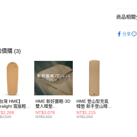
宅配
台新國
每筆NT$8
台灣樂
商品相關分
離島宅配
每筆NT$8
野外的家
分享
付款後門
免運費
價購 (3)
台灣 HME】
HME 新好露眠-3D
HME 登山型充氣
tralight 寬版輕量
雙人睡墊
睡墊 新手登山睡墊
立氣筒睡墊
132CM/104CM/66
推薦 H720-201R
$2,268
NT$3,078
NT$1,215
7212-256R-
CM
沙色
$2,520
NT$3,420
NT$1,350
C8(RW) 8cm 沙
 R值4.9