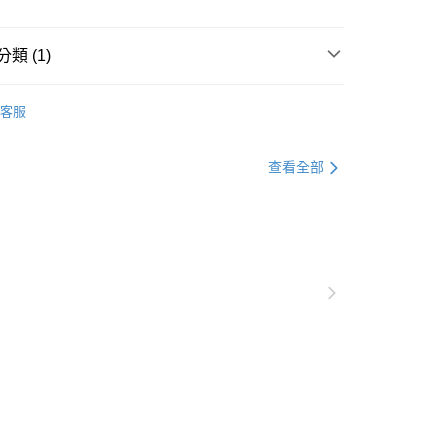
際商業銀行
中國信託商業銀行
0，滿NT$490(含以上)免運費
天信用卡公司
類 (1)
0，滿NT$490(含以上)免運費
寢室帳／客廳帳／別墅帳
客服
市自取
查看全部