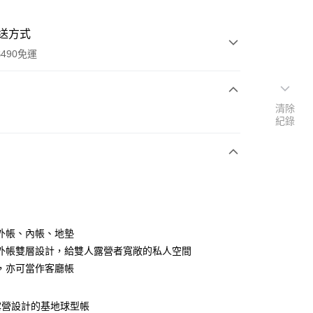
送方式
490免運
清除
次付款
紀錄
期付款
0 利率 每期
NT$8,666
21家銀行
庫商業銀行
第一商業銀行
業銀行
彰化商業銀行
業儲蓄銀行
台北富邦商業銀行
華商業銀行
兆豐國際商業銀行
外帳、內帳、地墊
小企業銀行
台中商業銀行
外帳雙層設計，給雙人露營者寬敞的私人空間
台灣）商業銀行
華泰商業銀行
，亦可當作客廳帳
業銀行
遠東國際商業銀行
業銀行
永豐商業銀行
業銀行
星展（台灣）商業銀行
露營設計的基地球型帳