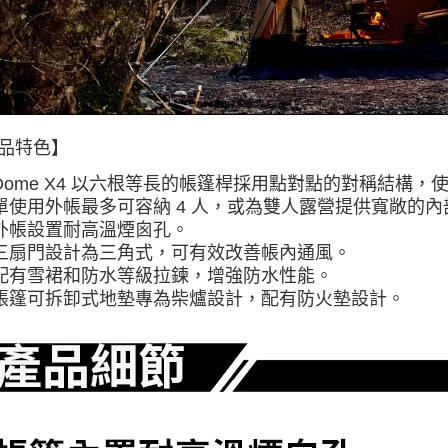
品特色】
Dome X4 以六根等長的帳篷桿採用點對點的對稱結構
單使用外帳最多可容納 4 人，或為雙人露營提供寬敞的內
外帳設置耐高溫煙囪孔
。
三扇門設計為三角式，可有效改善帳內通風
。
配有雪裙和防水等級拉鍊，增強防水性能
。
帳篷可拆卸式地墊專為柴爐設計，配有防火墊設計
。