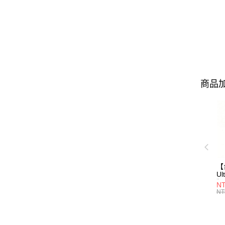
商品加
【
Ul
獨
NT
AI
NT
1S
色