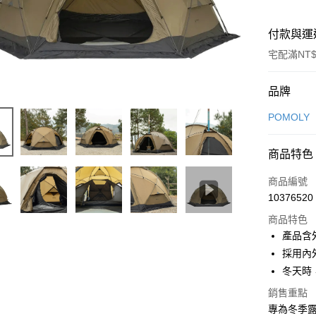
付款與運
宅配滿NT$
付款方式
品牌
信用卡一
POMOLY
信用卡分
商品特色
3 期 
商品編號
合作金
LINE Pay
10376520
華南商
Apple Pay
上海商
商品特色
國泰世
產品含
ATM付款
臺灣中
採用內
匯豐（
冬天時
聯邦商
運送方式
元大商
銷售重點
玉山商
專為冬季