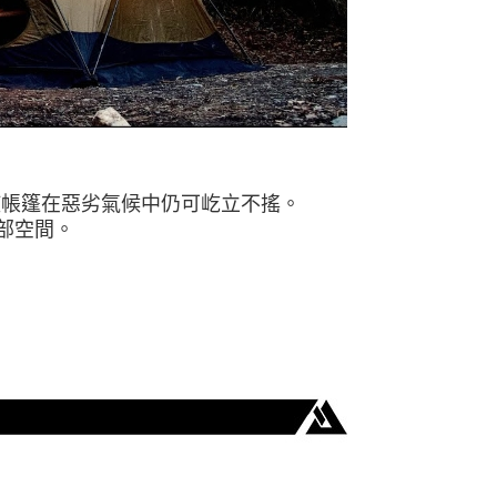
，使帳篷在惡劣氣候中仍可屹立不搖。
部空間
。