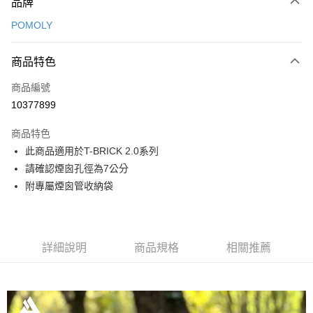
品牌
信用卡一次付款
POMOLY
信用卡分期付款
3 期 0 利率 每期
NT$2,533
21家銀行
商品特色
合作金庫商業銀行
第一商業銀行
LINE Pay
商品編號
華南商業銀行
彰化商業銀行
10377899
Apple Pay
上海商業儲蓄銀行
台北富邦商業銀行
國泰世華商業銀行
兆豐國際商業銀行
商品特色
ATM付款
臺灣中小企業銀行
台中商業銀行
此商品適用於T-BRICK 2.0系列
匯豐（台灣）商業銀行
華泰商業銀行
請確認煙囪孔徑為7公分
聯邦商業銀行
遠東國際商業銀行
運送方式
元大商業銀行
永豐商業銀行
附專屬煙囪管收納袋
宅配
玉山商業銀行
星展（台灣）商業銀行
每筆NT$80，滿NT$490(含以上)免運費
台新國際商業銀行
中國信託商業銀行
台灣樂天信用卡公司
離島宅配
詳細說明
商品規格
相關推薦
每筆NT$80，滿NT$490(含以上)免運費
付款後門市自取
免運費