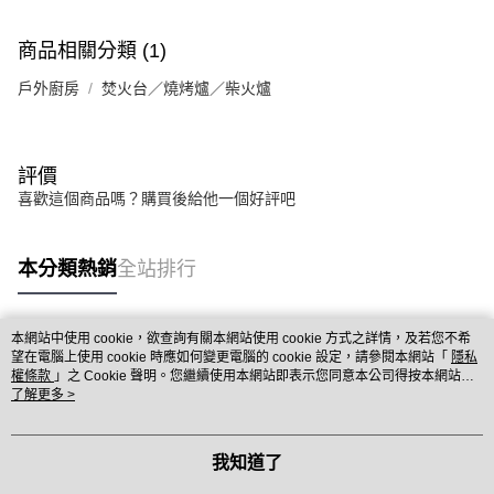
商品相關分類 (1)
戶外廚房
焚火台／燒烤爐／柴火爐
評價
喜歡這個商品嗎？購買後給他一個好評吧
本分類熱銷
全站排行
本網站中使用 cookie，欲查詢有關本網站使用 cookie 方式之詳情，及若您不希
熱門標籤
望在電腦上使用 cookie 時應如何變更電腦的 cookie 設定，請參閱本網站「
隱私
權條款
」之 Cookie 聲明。您繼續使用本網站即表示您同意本公司得按本網站使
用條款之 Cookie 聲明使用 cookie。
了解更多 >
我知道了