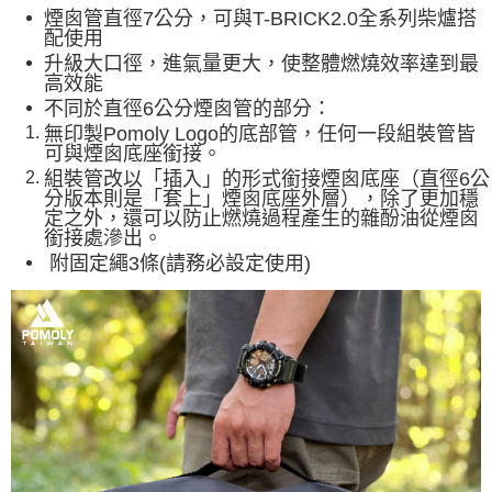
煙囪管直徑7公分，
可與T-BRICK2.0全系列柴爐搭
配使用
升級大口徑，進氣量更大，使整體燃燒效率達到最
高效能
不同於直徑6公分煙囪管的部分：
無印製Pomoly Logo的底部管，任何一段組裝管皆
可與煙囪底座銜接。
組裝管改以「插入」的形式銜接煙囪底座（直徑6公
分版本則是「套上」煙囪底座外層），
除了更加穩
定之外，還可以防止燃燒過程產生的雜酚油從煙囪
銜接處滲出。
附固定繩3條
(請務必設定使用)