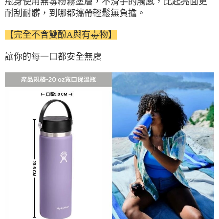
瓶身使用無毒粉霧塗層，不滑手的觸感，
比起亮面更
耐刮耐髒，
到哪都攜帶輕鬆無負擔。
【完全不含雙酚A與有毒物】
讓你的每一口都安全無虞