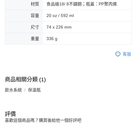
材質
食品級18/ 8不鏽鋼；瓶蓋：PP聚丙烯
容量
20 oz / 592 ml
尺寸
74 x 226 mm
重量
336 g
客服
商品相關分類 (1)
飲水系統
保溫瓶
評價
喜歡這個商品嗎？購買後給他一個好評吧