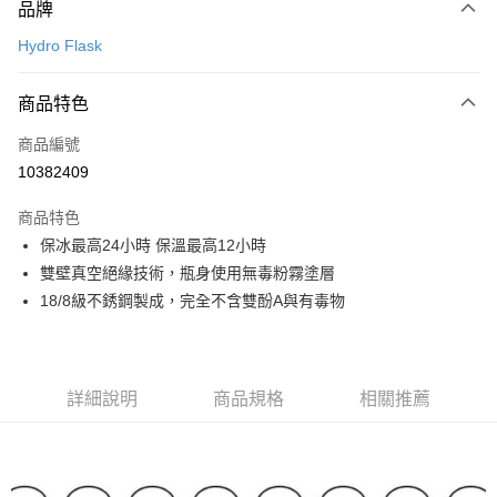
品牌
信用卡一次付款
Hydro Flask
信用卡分期付款
3 期 0 利率 每期
NT$383
21家銀行
商品特色
合作金庫商業銀行
第一商業銀行
超商取貨付款
商品編號
華南商業銀行
彰化商業銀行
10382409
LINE Pay
上海商業儲蓄銀行
台北富邦商業銀行
國泰世華商業銀行
兆豐國際商業銀行
商品特色
Apple Pay
臺灣中小企業銀行
台中商業銀行
保冰最高24小時 保溫最高12小時
匯豐（台灣）商業銀行
華泰商業銀行
ATM付款
雙壁真空絕緣技術，瓶身使用無毒粉霧塗層
聯邦商業銀行
遠東國際商業銀行
元大商業銀行
永豐商業銀行
18/8級不銹鋼製成，完全不含雙酚A與有毒物
運送方式
玉山商業銀行
星展（台灣）商業銀行
台新國際商業銀行
中國信託商業銀行
全家取貨付款
台灣樂天信用卡公司
每筆NT$60，滿NT$490(含以上)免運費
詳細說明
商品規格
相關推薦
付款後全家取貨
每筆NT$60，滿NT$490(含以上)免運費