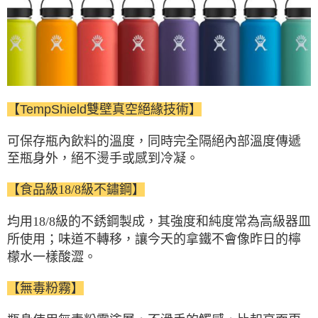
7-11取貨付款
每筆NT$60，滿NT$490(含以上)免運費
付款後7-11取貨
每筆NT$60，滿NT$490(含以上)免運費
宅配
【TempShield雙壁真空絕緣技術】
每筆NT$80，滿NT$490(含以上)免運費
離島宅配
可保存瓶內飲料的溫度，
同時完全隔絕內部溫度傳遞
每筆NT$80，滿NT$490(含以上)免運費
至瓶身外，
絕不燙手或感到冷凝。
付款後門市自取
【食品級18/8級不鏽鋼】
免運費
均用18/8級的不銹鋼製成，
其強度和純度常為高級器皿
所使用；
味道不轉移，讓今天的拿鐵不會像昨日的檸
檬水一樣酸澀。
【無毒粉霧】