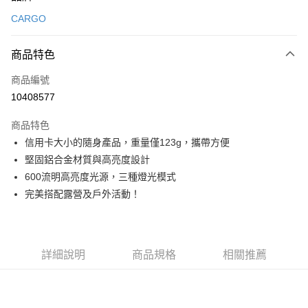
信用卡一次付款
CARGO
信用卡分期付款
3 期 0 利率 每期
NT$560
21家銀行
商品特色
合作金庫商業銀行
第一商業銀行
超商取貨付款
商品編號
華南商業銀行
彰化商業銀行
10408577
LINE Pay
上海商業儲蓄銀行
台北富邦商業銀行
國泰世華商業銀行
兆豐國際商業銀行
商品特色
Apple Pay
臺灣中小企業銀行
台中商業銀行
信用卡大小的隨身產品，重量僅123g，攜帶方便
匯豐（台灣）商業銀行
華泰商業銀行
ATM付款
堅固鋁合金材質與高亮度設計
聯邦商業銀行
遠東國際商業銀行
元大商業銀行
永豐商業銀行
600流明高亮度光源，三種燈光模式
運送方式
玉山商業銀行
星展（台灣）商業銀行
完美搭配露營及戶外活動！
台新國際商業銀行
中國信託商業銀行
全家取貨付款
台灣樂天信用卡公司
每筆NT$60，滿NT$490(含以上)免運費
付款後全家取貨
詳細說明
商品規格
相關推薦
每筆NT$60，滿NT$490(含以上)免運費
7-11取貨付款