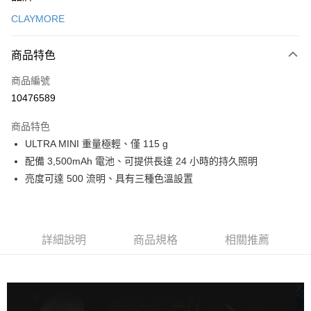
信用卡一次付款
CLAYMORE
信用卡分期付款
3 期 0 利率 每期
NT$526
21家銀行
商品特色
合作金庫商業銀行
第一商業銀行
超商取貨付款
商品編號
華南商業銀行
彰化商業銀行
10476589
LINE Pay
上海商業儲蓄銀行
台北富邦商業銀行
國泰世華商業銀行
兆豐國際商業銀行
商品特色
Apple Pay
臺灣中小企業銀行
台中商業銀行
ULTRA MINI 重量極輕、僅 115 g
匯豐（台灣）商業銀行
華泰商業銀行
ATM付款
配備 3,500mAh 電池、可提供長達 24 小時的持久照明
聯邦商業銀行
遠東國際商業銀行
元大商業銀行
永豐商業銀行
亮度可達 500 流明、具有三種色溫設置
運送方式
玉山商業銀行
星展（台灣）商業銀行
台新國際商業銀行
中國信託商業銀行
全家取貨付款
台灣樂天信用卡公司
每筆NT$60，滿NT$490(含以上)免運費
詳細說明
商品規格
相關推薦
付款後全家取貨
每筆NT$60，滿NT$490(含以上)免運費
7-11取貨付款