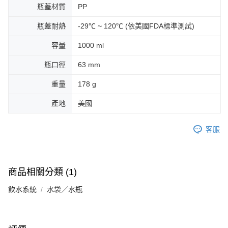
瓶蓋材質
PP
瓶蓋耐熱
-29℃ ~ 120℃ (依美國FDA標準測試)
容量
1000 ml
瓶口徑
63 mm
重量
178 g
產地
美國
客服
商品相關分類 (1)
飲水系統
水袋／水瓶