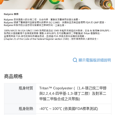
顯示電腦版詳細說明
商品規格
瓶身材質
Tritan™ Copolyester (〔1,4-環己烷二甲醇
與2,2,4,4-四甲基-1,3-環丁二醇〕及對苯二
甲酸二甲酯合成之共聚酯)
瓶身耐熱
-40℃ ~ 100℃ (依美國FDA標準測試)