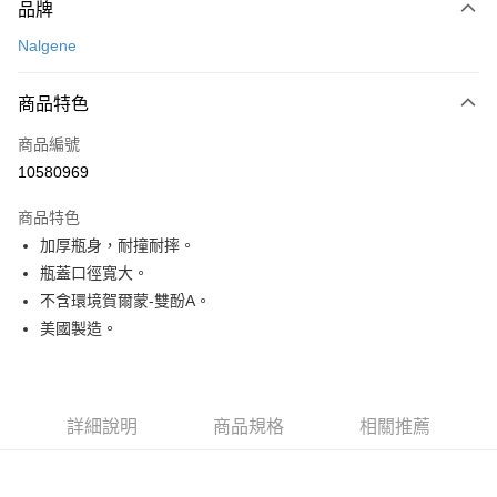
品牌
信用卡一次付款
Nalgene
信用卡分期付款
3 期 0 利率 每期
NT$186
21家銀行
商品特色
合作金庫商業銀行
第一商業銀行
超商取貨付款
商品編號
華南商業銀行
彰化商業銀行
10580969
LINE Pay
上海商業儲蓄銀行
台北富邦商業銀行
國泰世華商業銀行
兆豐國際商業銀行
商品特色
Apple Pay
臺灣中小企業銀行
台中商業銀行
加厚瓶身，耐撞耐摔。
匯豐（台灣）商業銀行
華泰商業銀行
ATM付款
瓶蓋口徑寬大。
聯邦商業銀行
遠東國際商業銀行
元大商業銀行
永豐商業銀行
不含環境賀爾蒙-雙酚A。
運送方式
玉山商業銀行
星展（台灣）商業銀行
美國製造。
台新國際商業銀行
中國信託商業銀行
全家取貨付款
台灣樂天信用卡公司
每筆NT$60，滿NT$490(含以上)免運費
付款後全家取貨
詳細說明
商品規格
相關推薦
每筆NT$60，滿NT$490(含以上)免運費