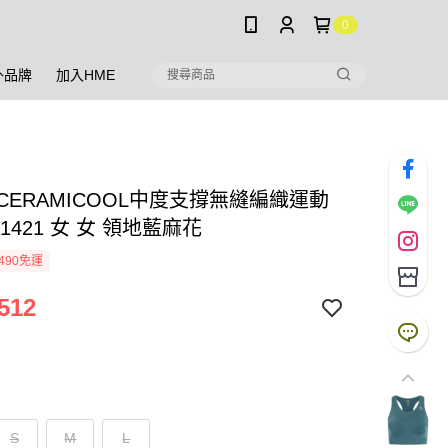
0
外品牌
加入HME
 CERAMICOOL中度支撐無縫編織運動
31421 女 女 領地藍麻花
490免運
512
S
M
L