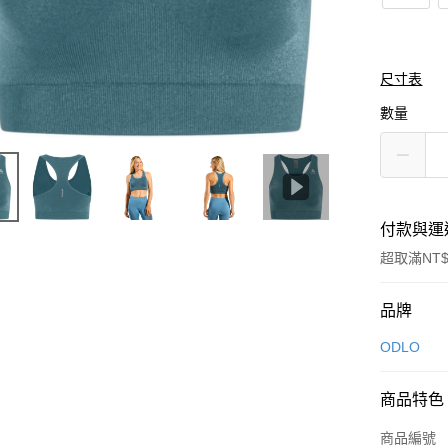
尺寸表
數量
付款與運
超取滿NT$
付款方式
品牌
信用卡一
ODLO
信用卡分
商品特色
3 期 
商品編號
合作金