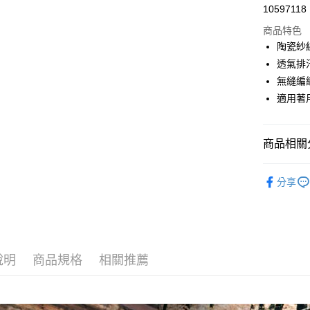
超商取貨
10597118
華南商
LINE Pay
上海商
商品特色
國泰世
陶瓷紗
Apple Pay
臺灣中
透氣排
匯豐（
ATM付款
無縫編
聯邦商
適用著
元大商
玉山商
運送方式
台新國
商品相關分
台灣樂
全家取貨
每筆NT$6
戶外機能
分享
付款後全
每筆NT$6
7-11取貨
每筆NT$6
說明
商品規格
相關推薦
付款後7-1
每筆NT$6