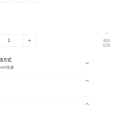
清除
紀錄
送方式
490免運
次付款
期付款
0 利率 每期
NT$504
21家銀行
庫商業銀行
第一商業銀行