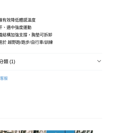
付款
業銀行
彰化商業銀行
業儲蓄銀行
台北富邦商業銀行
華商業銀行
兆豐國際商業銀行
線有效降低體感溫度
小企業銀行
台中商業銀行
汗、適中強度運動
台灣）商業銀行
華泰商業銀行
織結構加強支撐，胸墊可拆卸
業銀行
遠東國際商業銀行
用於 越野跑/跑步/自行車/訓練
業銀行
永豐商業銀行
業銀行
星展（台灣）商業銀行
際商業銀行
中國信託商業銀行
類 (1)
天信用卡公司
付款
0，滿NT$490(含以上)免運費
服飾
女｜內衣／內褲
客服
家取貨
0，滿NT$490(含以上)免運費
付款
0，滿NT$490(含以上)免運費
1取貨
0，滿NT$490(含以上)免運費