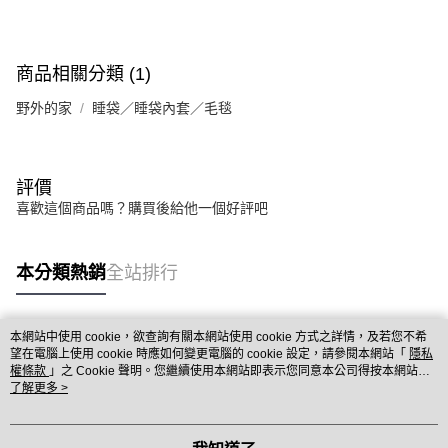
商品相關分類 (1)
野外的家
睡袋／睡袋內套／毛毯
評價
喜歡這個商品嗎？購買後給他一個好評吧
本分類熱銷
全站排行
本網站中使用 cookie，欲查詢有關本網站使用 cookie 方式之詳情，及若您不希
熱門標籤
望在電腦上使用 cookie 時應如何變更電腦的 cookie 設定，請參閱本網站「
隱私
權條款
」之 Cookie 聲明。您繼續使用本網站即表示您同意本公司得按本網站使
用條款之 Cookie 聲明使用 cookie。
了解更多 >