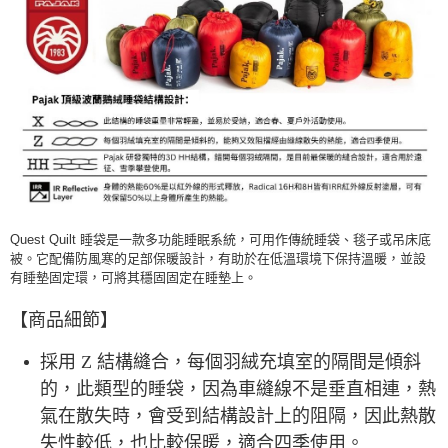
每筆NT$60，滿NT$490(含以上)免運費
付款後7-11取貨
每筆NT$60，滿NT$490(含以上)免運費
宅配
每筆NT$80，滿NT$490(含以上)免運費
離島宅配
每筆NT$80，滿NT$490(含以上)免運費
Quest Quilt 睡袋是一款多功能睡眠系統，可用作傳統睡袋、毯子或吊床底
付款後門市自取
被。它配備防風寒的足部保暖設計，有助於在低溫環境下保持溫暖，並設
免運費
有睡墊固定環，可將其穩固固定在睡墊上。
【商品細節】
採用 Z 結構縫合，每個羽絨充填室的隔間是傾斜
的，此類型的睡袋，因為車縫線不是垂直相連，熱
氣在散失時，會受到結構設計上的阻隔，因此熱散
失性較低，也比較保暖，適合四季使用。