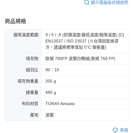
顯示電腦版詳細說明
商品規格
適用溫度範圍
9 / 5 / -8 (舒適溫度/最低溫度/極限溫度) [C]
EN13537 / ISO 23537 (※台灣因氣候濕
冷，建議將標準增加 5°C 做衡量)
填充物
歐規 700FP 波蘭白鴨絨(美規 750 FP)
絨羽比
90：10
填充物重量
205 g
總重量
485 g
布料材質
TORAY Airtastic
產地
波蘭
客服