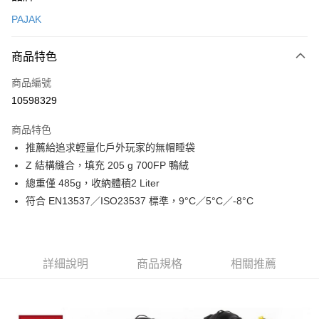
信用卡一次付款
PAJAK
信用卡分期付款
3 期 0 利率 每期
NT$2,133
21家銀行
商品特色
合作金庫商業銀行
第一商業銀行
超商取貨付款
商品編號
華南商業銀行
彰化商業銀行
10598329
LINE Pay
上海商業儲蓄銀行
台北富邦商業銀行
國泰世華商業銀行
兆豐國際商業銀行
商品特色
Apple Pay
臺灣中小企業銀行
台中商業銀行
推薦給追求輕量化戶外玩家的無帽睡袋
匯豐（台灣）商業銀行
華泰商業銀行
ATM付款
Z 結構縫合，填充 205 g 700FP 鴨絨
聯邦商業銀行
遠東國際商業銀行
元大商業銀行
永豐商業銀行
總重僅 485g，收納體積2 Liter
運送方式
玉山商業銀行
星展（台灣）商業銀行
符合 EN13537／ISO23537 標準，9°C／5°C／-8°C
台新國際商業銀行
中國信託商業銀行
全家取貨付款
台灣樂天信用卡公司
每筆NT$60，滿NT$490(含以上)免運費
付款後全家取貨
詳細說明
商品規格
相關推薦
每筆NT$60，滿NT$490(含以上)免運費
7-11取貨付款