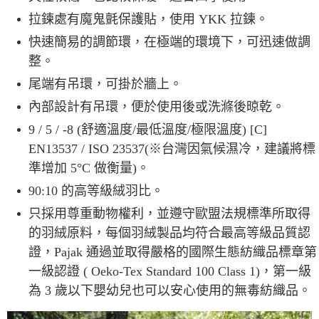
拉鍊處有魔鬼氈保護貼，使用 YKK 拉鍊。
快速簡易的調節環，在極端的環境下，可迅速做調
整。
尾端有吊環，可掛於牆上。
內部設計有吊環，便於使用後或洗滌後晾乾。
9 / 5 / -8 (舒適溫度/最低溫度/極限溫度) [C]
EN13537 / ISO 23537(※台灣因氣候濕冷，建議將標
準增加 5°C 做衡量)。
90:10 的高等級絨羽比。
只採用尊重動物權利，並遵守歐盟法規標準所取得
的羽絨原料，每個羽絨製品均符合最高等級品質認
證，Pajak 通過並取得嚴格的國際生態紡織品標章第
一級認證 ( Oeko-Tex Standard 100 Class 1)，第一級
為 3 歲以下嬰幼兒也可以安心使用的無毒紡織品。