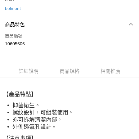
信用卡一次付款
belmont
信用卡分期付款
3 期 0 利率 每期
NT$260
21家銀行
商品特色
合作金庫商業銀行
第一商業銀行
超商取貨付款
商品編號
華南商業銀行
彰化商業銀行
10605606
LINE Pay
上海商業儲蓄銀行
台北富邦商業銀行
國泰世華商業銀行
兆豐國際商業銀行
Apple Pay
臺灣中小企業銀行
台中商業銀行
匯豐（台灣）商業銀行
華泰商業銀行
ATM付款
詳細說明
商品規格
相關推薦
聯邦商業銀行
遠東國際商業銀行
元大商業銀行
永豐商業銀行
運送方式
玉山商業銀行
星展（台灣）商業銀行
台新國際商業銀行
中國信託商業銀行
【產品特點】
全家取貨付款
台灣樂天信用卡公司
每筆NT$60，滿NT$490(含以上)免運費
抑菌衛生。
螺紋設計，可組裝使用
。
付款後全家取貨
亦可拆解清潔內部
。
每筆NT$60，滿NT$490(含以上)免運費
外側透氣孔設計
。
7-11取貨付款
【注意事項】