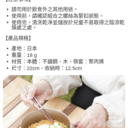
每筆NT$60，滿NT$490(含以上)免運費
請勿用於飲食外之其他用途。
付款後7-11取貨
使用前，請確認組合之螺絲為緊扣狀態。
每筆NT$60，滿NT$490(含以上)免運費
使用完，清洗乾淨並儲放於兒童不易取得之陰涼乾
燥處之處。
宅配
【產品規格】
每筆NT$80，滿NT$490(含以上)免運費
產地：日本
離島宅配
重量：18 g
每筆NT$80，滿NT$490(含以上)免運費
材質：本體：不鏽鋼、木，筷套：聚丙烯
尺寸：22cm，收納時：12.5cm
付款後門市自取
免運費