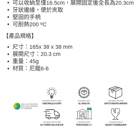
可以收納至僅16.5cm，展開固定後全長為20.3cm
宅配
牙狀邊緣，便於夾取
每筆NT$80，滿NT$490(含以上)免運費
堅固的手柄
可耐熱200 ºC
離島宅配
每筆NT$80，滿NT$490(含以上)免運費
【產品規格】
付款後門市自取
尺寸：165x 38 x 38 mm
展開尺寸：20.3 cm
免運費
重量：45g
材質：尼龍6-6