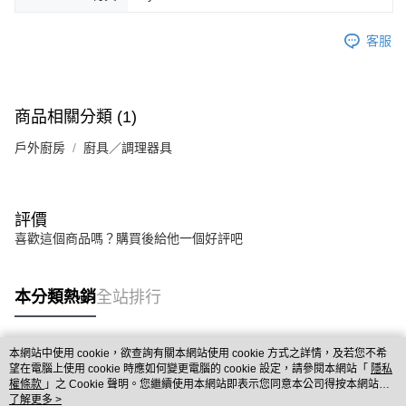
客服
商品相關分類 (1)
戶外廚房
廚具／調理器具
評價
喜歡這個商品嗎？購買後給他一個好評吧
本分類熱銷
全站排行
本網站中使用 cookie，欲查詢有關本網站使用 cookie 方式之詳情，及若您不希
熱門標籤
望在電腦上使用 cookie 時應如何變更電腦的 cookie 設定，請參閱本網站「
隱私
權條款
」之 Cookie 聲明。您繼續使用本網站即表示您同意本公司得按本網站使
用條款之 Cookie 聲明使用 cookie。
了解更多 >