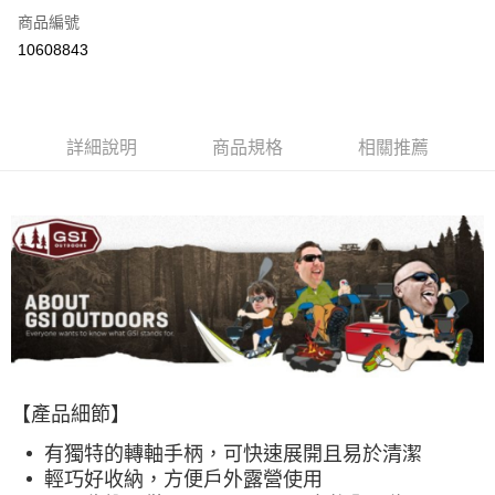
合作金庫商業銀行
第一商業銀行
超商取貨付款
商品編號
華南商業銀行
彰化商業銀行
10608843
LINE Pay
上海商業儲蓄銀行
台北富邦商業銀行
國泰世華商業銀行
兆豐國際商業銀行
Apple Pay
臺灣中小企業銀行
台中商業銀行
匯豐（台灣）商業銀行
華泰商業銀行
ATM付款
詳細說明
商品規格
相關推薦
聯邦商業銀行
遠東國際商業銀行
元大商業銀行
永豐商業銀行
運送方式
玉山商業銀行
星展（台灣）商業銀行
台新國際商業銀行
中國信託商業銀行
全家取貨付款
台灣樂天信用卡公司
每筆NT$60，滿NT$490(含以上)免運費
付款後全家取貨
每筆NT$60，滿NT$490(含以上)免運費
7-11取貨付款
每筆NT$60，滿NT$490(含以上)免運費
【產品細節】
付款後7-11取貨
有獨特的轉軸手柄，可快速展開且易於清潔
每筆NT$60，滿NT$490(含以上)免運費
輕巧好收納，方便戶外露營使用