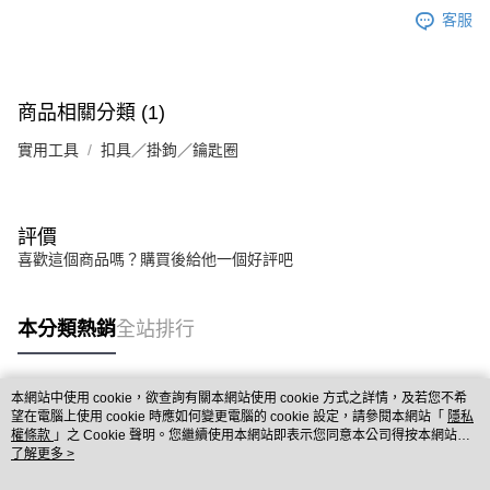
客服
商品相關分類 (1)
實用工具
扣具／掛鉤／鑰匙圈
評價
喜歡這個商品嗎？購買後給他一個好評吧
本分類熱銷
全站排行
本網站中使用 cookie，欲查詢有關本網站使用 cookie 方式之詳情，及若您不希
熱門標籤
望在電腦上使用 cookie 時應如何變更電腦的 cookie 設定，請參閱本網站「
隱私
權條款
」之 Cookie 聲明。您繼續使用本網站即表示您同意本公司得按本網站使
用條款之 Cookie 聲明使用 cookie。
了解更多 >