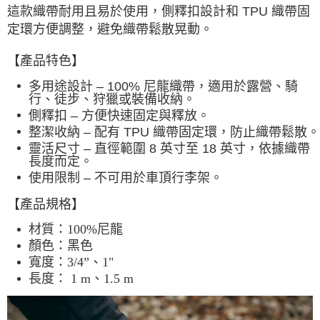
付款後7-11取貨
這款織帶耐用且易於使用，側釋扣設計和 TPU 織帶固
每筆NT$60，滿NT$490(含以上)免運費
定環方便調整，避免織帶鬆散晃動。
宅配
【產品特色】
每筆NT$80，滿NT$490(含以上)免運費
多用途設計 – 100% 尼龍織帶，適用於露營、騎
行、徒步、狩獵或裝備收納。
離島宅配
側釋扣 – 方便快速固定與釋放
。
每筆NT$80，滿NT$490(含以上)免運費
整潔收納 – 配有 TPU 織帶固定環，防止織帶鬆散
。
付款後門市自取
靈活尺寸 – 直徑範圍 8 英寸至 18 英寸，依據織帶
長度而定
。
免運費
使用限制 – 不可用於車頂行李架
。
【產品規格】
材質：100%尼龍
顏色：黑色
寬度：3/4”、1"
長度： 1 m、1.5 m