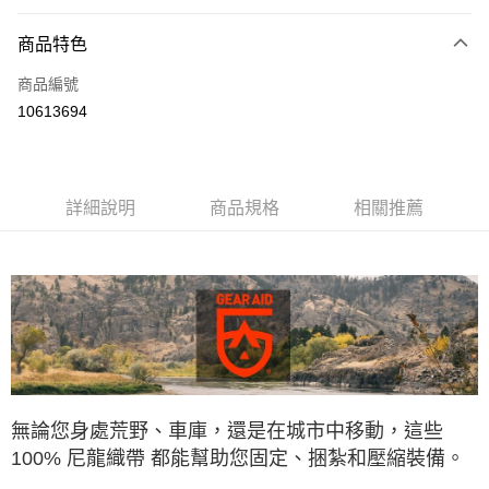
信用卡分期付款
3 期 0 利率 每期
NT$120
21家銀行
商品特色
合作金庫商業銀行
第一商業銀行
超商取貨付款
商品編號
華南商業銀行
彰化商業銀行
10613694
LINE Pay
上海商業儲蓄銀行
台北富邦商業銀行
國泰世華商業銀行
兆豐國際商業銀行
Apple Pay
臺灣中小企業銀行
台中商業銀行
匯豐（台灣）商業銀行
華泰商業銀行
ATM付款
詳細說明
商品規格
相關推薦
聯邦商業銀行
遠東國際商業銀行
元大商業銀行
永豐商業銀行
運送方式
玉山商業銀行
星展（台灣）商業銀行
台新國際商業銀行
中國信託商業銀行
全家取貨付款
台灣樂天信用卡公司
每筆NT$60，滿NT$490(含以上)免運費
付款後全家取貨
每筆NT$60，滿NT$490(含以上)免運費
無論您身處荒野、車庫，還是在城市中移動，這些
7-11取貨付款
100% 尼龍織帶 都能幫助您固定、捆紮和壓縮裝備。
每筆NT$60，滿NT$490(含以上)免運費