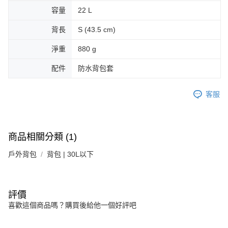
容量
22 L
背長
S (43.5 cm)
淨重
880 g
配件
防水背包套
客服
商品相關分類 (1)
戶外背包
背包 | 30L以下
評價
喜歡這個商品嗎？購買後給他一個好評吧