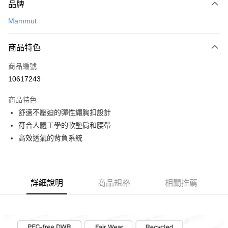
品牌
信用卡一次付款
Mammut
信用卡分期付款
3 期 0 利率 每期
NT$1,836
21家銀行
商品特色
合作金庫商業銀行
第一商業銀行
超商取貨付款
商品編號
華南商業銀行
彰化商業銀行
10617243
LINE Pay
上海商業儲蓄銀行
台北富邦商業銀行
國泰世華商業銀行
兆豐國際商業銀行
商品特色
Apple Pay
臺灣中小企業銀行
台中商業銀行
舒適不壓迫的彈性繩胸扣設計
匯豐（台灣）商業銀行
華泰商業銀行
ATM付款
符合人體工學的軟墊肩和腰帶
聯邦商業銀行
遠東國際商業銀行
元大商業銀行
永豐商業銀行
高效透氣的背負系統
運送方式
玉山商業銀行
星展（台灣）商業銀行
台新國際商業銀行
中國信託商業銀行
全家取貨付款
台灣樂天信用卡公司
每筆NT$60，滿NT$490(含以上)免運費
詳細說明
商品規格
相關推薦
付款後全家取貨
每筆NT$60，滿NT$490(含以上)免運費