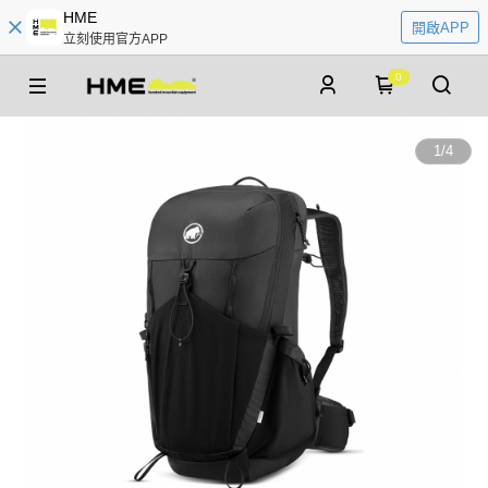
HME
開啟APP
立刻使用官方APP
0
1
/
4