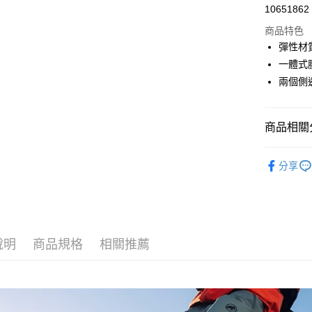
超商取貨
10651862
華南商
LINE Pay
上海商
商品特色
國泰世
彈性材質
Apple Pay
臺灣中
一體式
匯豐（
ATM付款
兩個側
聯邦商
元大商
玉山商
運送方式
商品相關分
台新國
台灣樂
全家取貨
戶外機能
分享
每筆NT$6
付款後全
每筆NT$6
7-11取貨
說明
商品規格
相關推薦
每筆NT$6
付款後7-1
每筆NT$6