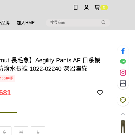
0
外品牌
加入HME
ut 長毛象】Aegility Pants AF 日系機
潑水長褲 1022-02240 深沼澤綠
490免運
681
S
M
L