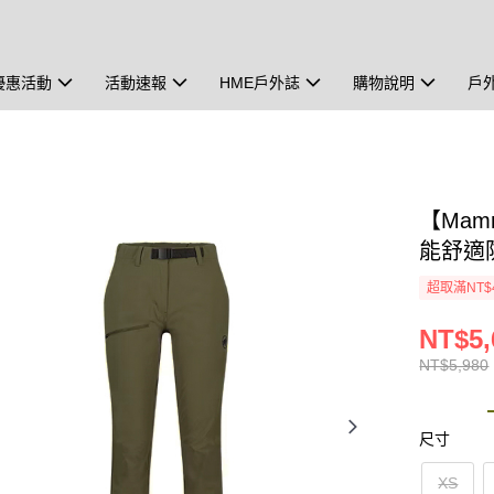
優惠活動
活動速報
HME戶外誌
購物說明
戶
【Mamm
能舒適防
超取滿NT$
NT$5,
NT$5,980
尺寸
XS