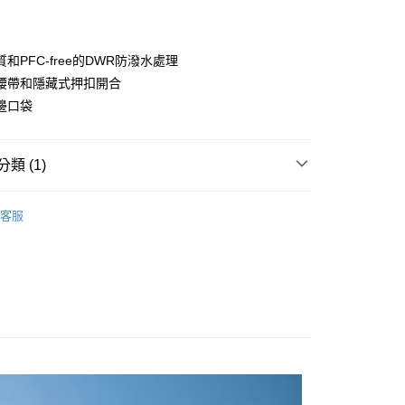
付款
業銀行
彰化商業銀行
業儲蓄銀行
台北富邦商業銀行
華商業銀行
兆豐國際商業銀行
和PFC-free的DWR防潑水處理
小企業銀行
台中商業銀行
腰帶和隱藏式押扣開合
台灣）商業銀行
華泰商業銀行
邊口袋
業銀行
遠東國際商業銀行
業銀行
永豐商業銀行
業銀行
星展（台灣）商業銀行
類 (1)
際商業銀行
中國信託商業銀行
天信用卡公司
付款
服飾
女｜機能長褲
客服
0，滿NT$490(含以上)免運費
家取貨
0，滿NT$490(含以上)免運費
付款
0，滿NT$490(含以上)免運費
1取貨
0，滿NT$490(含以上)免運費