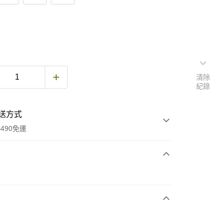
清除
紀錄
送方式
490免運
次付款
期付款
0 利率 每期
NT$1,893
21家銀行
庫商業銀行
第一商業銀行