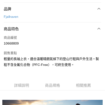
付款方式
品牌
信用卡一次付款
Fjallraven
信用卡分期付款
3 期 0 利率 每期
NT$520
21家銀行
商品特色
合作金庫商業銀行
第一商業銀行
超商取貨付款
商品編號
華南商業銀行
彰化商業銀行
10668809
LINE Pay
上海商業儲蓄銀行
台北富邦商業銀行
國泰世華商業銀行
兆豐國際商業銀行
銷售重點
Apple Pay
臺灣中小企業銀行
台中商業銀行
輕量的長袖上衣，適合溫暖晴朗氣候下的登山行程與戶外生活。製
匯豐（台灣）商業銀行
華泰商業銀行
ATM付款
程不含全氟化合物（PFC-Free），可終生使用。
聯邦商業銀行
遠東國際商業銀行
元大商業銀行
永豐商業銀行
運送方式
玉山商業銀行
星展（台灣）商業銀行
台新國際商業銀行
中國信託商業銀行
全家取貨付款
台灣樂天信用卡公司
詳細說明
商品規格
相關推薦
每筆NT$60，滿NT$490(含以上)免運費
付款後全家取貨
每筆NT$60，滿NT$490(含以上)免運費