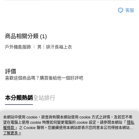
客服
商品相關分類 (1)
戶外機能服飾
男｜排汗長袖上衣
評價
喜歡這個商品嗎？購買後給他一個好評吧
本分類熱銷
全站排行
本網站中使用 cookie，欲查詢有關本網站使用 cookie 方式之詳情，及若您不希
熱門標籤
望在電腦上使用 cookie 時應如何變更電腦的 cookie 設定，請參閱本網站「
隱私
權條款
」之 Cookie 聲明。您繼續使用本網站即表示您同意本公司得按本網站使
用條款之 Cookie 聲明使用 cookie。
了解更多 >