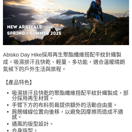
7-11取貨付款
每筆NT$60，滿NT$490(含以上)免運費
付款後7-11取貨
每筆NT$60，滿NT$490(含以上)免運費
宅配
採用再生聚酯纖維搭配平紋針織製
Abisko Day Hike
每筆NT$80，滿NT$490(含以上)免運費
成，吸濕排汗且快乾、
輕量、多功能，適合溫暖晴朗
離島宅配
氣候下的戶外生活與旅程。
每筆NT$80，滿NT$490(含以上)免運費
【產品特色】
付款後門市自取
免運費
吸濕排汗且快乾的聚酯纖維搭配平紋針織製成，部
分採用再生材質。
手臂下方的布料剪裁提供額外的活動自由度。
肩膀縫線位置向後移，以避免因摩擦而造成不適
感。
通風的版型設計。
合身版型。