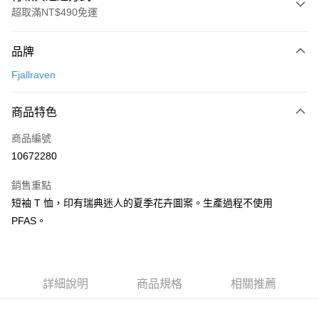
超取滿NT$490免運
付款方式
品牌
信用卡一次付款
Fjallraven
信用卡分期付款
3 期 0 利率 每期
NT$540
21家銀行
商品特色
合作金庫商業銀行
第一商業銀行
超商取貨付款
商品編號
華南商業銀行
彰化商業銀行
10672280
LINE Pay
上海商業儲蓄銀行
台北富邦商業銀行
國泰世華商業銀行
兆豐國際商業銀行
銷售重點
Apple Pay
臺灣中小企業銀行
台中商業銀行
短袖 T 恤，印有瑞典迷人的夏季花卉圖案。生產過程不使用
匯豐（台灣）商業銀行
華泰商業銀行
ATM付款
PFAS。
聯邦商業銀行
遠東國際商業銀行
元大商業銀行
永豐商業銀行
運送方式
玉山商業銀行
星展（台灣）商業銀行
台新國際商業銀行
中國信託商業銀行
全家取貨付款
台灣樂天信用卡公司
詳細說明
商品規格
相關推薦
每筆NT$60，滿NT$490(含以上)免運費