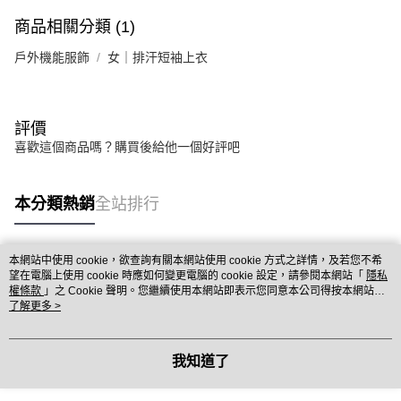
商品相關分類 (1)
戶外機能服飾
女｜排汗短袖上衣
評價
喜歡這個商品嗎？購買後給他一個好評吧
本分類熱銷
全站排行
本網站中使用 cookie，欲查詢有關本網站使用 cookie 方式之詳情，及若您不希
熱門標籤
望在電腦上使用 cookie 時應如何變更電腦的 cookie 設定，請參閱本網站「
隱私
權條款
」之 Cookie 聲明。您繼續使用本網站即表示您同意本公司得按本網站使
用條款之 Cookie 聲明使用 cookie。
了解更多 >
我知道了