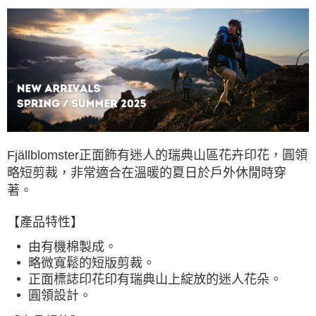
付款後全家取貨
每筆NT$60，滿NT$490(含以上)免運費
7-11取貨付款
每筆NT$60，滿NT$490(含以上)免運費
付款後7-11取貨
每筆NT$60，滿NT$490(含以上)免運費
宅配
Fjällblomster正面飾有迷人的瑞典山區花卉印花，圓領
每筆NT$80，滿NT$490(含以上)免運費
略短剪裁，非常適合在溫暖的夏日於戶外休閒時穿
離島宅配
著。
每筆NT$80，滿NT$490(含以上)免運費
【產品特性】
付款後門市自取
免運費
由有機棉製成。
略微寬鬆的短版剪裁。
正面標誌印花印有瑞典山上綻放的迷人花朵。
圓領設計。