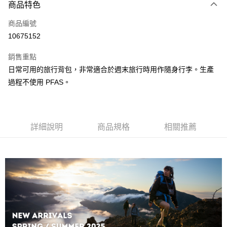
3 期 0 利率 每期
NT$1,740
21家銀行
商品特色
合作金庫商業銀行
第一商業銀行
超商取貨付款
商品編號
華南商業銀行
彰化商業銀行
10675152
LINE Pay
上海商業儲蓄銀行
台北富邦商業銀行
國泰世華商業銀行
兆豐國際商業銀行
銷售重點
Apple Pay
臺灣中小企業銀行
台中商業銀行
日常可用的旅行背包，非常適合於週末旅行時用作隨身行李。生產
匯豐（台灣）商業銀行
華泰商業銀行
ATM付款
過程不使用 PFAS。
聯邦商業銀行
遠東國際商業銀行
元大商業銀行
永豐商業銀行
運送方式
玉山商業銀行
星展（台灣）商業銀行
台新國際商業銀行
中國信託商業銀行
全家取貨付款
台灣樂天信用卡公司
詳細說明
商品規格
相關推薦
每筆NT$60，滿NT$490(含以上)免運費
付款後全家取貨
每筆NT$60，滿NT$490(含以上)免運費
7-11取貨付款
每筆NT$60，滿NT$490(含以上)免運費
付款後7-11取貨