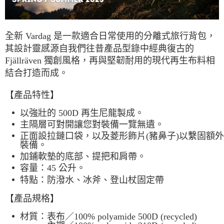
每筆NT$60，滿NT$490(含以上)免運費
宅配
全新 Vardag 是
一款適合日常使用的
分離式旅行背包，
每筆NT$80，滿NT$490(含以上)免運費
其設計靈感源自我們往昔產品型錄中經典復古的
離島宅配
Fjällräven 獨創風格，再與堅韌耐用的現代再生布料相
每筆NT$80，滿NT$490(含以上)免運費
結合打造而成。
付款後門市自取
【產品特性】
免運費
以強壯的 500D 再生尼龍製成。
主隔層可對開讓您對裝備一覽無遺。
正面設拉鏈口袋，以及菱形飾片(豬鼻子)以繫固額外
裝備。
加鋪軟墊的底部、提把和肩帶。
容量：45 公升。
特點：防潑水、
冰斧、登山杖固定帶
【產品規格】
材質：表布／
100% polyamide 500D (recycled)