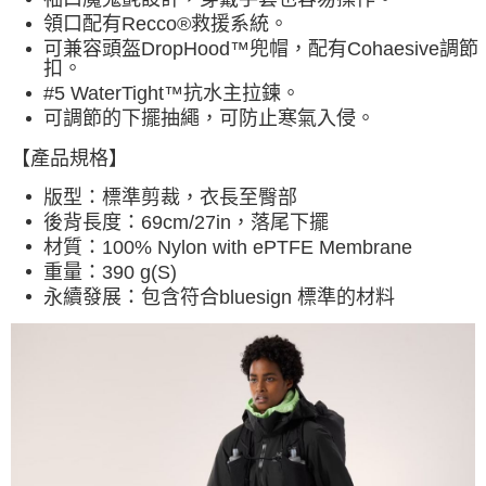
領口配有Recco®救援系統
。
可兼容頭盔DropHood™兜帽，配有Cohaesive調節
扣
。
#5 WaterTight™抗水主拉鍊
。
可調節的下擺抽繩，可防止寒氣入侵
。
【產品規格】
版型：
標準剪裁，衣長至臀部
後背長度
：69cm/27in，落尾下擺
材質：
100% Nylon with ePTFE Membrane
重量：390 g(S)
永續發展：
包含符合bluesign 標準的材料