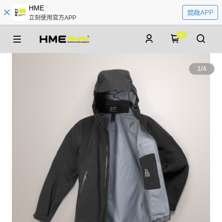
HME
開啟APP
立刻使用官方APP
0
1
/
4