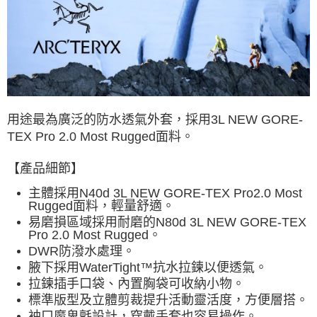
7-11取貨付款
每筆NT$60，滿NT$490(含以上)免運費
付款後7-11取貨
每筆NT$60，滿NT$490(含以上)免運費
宅配
用途最為廣泛的防水透氣外套，
採用3L NEW GORE-
每筆NT$80，滿NT$490(含以上)免運費
TEX Pro 2.0 Most Rugged面料。
離島宅配
每筆NT$80，滿NT$490(含以上)免運費
【產品細節】
主體採用N40d 3L NEW GORE-TEX Pro2.0 Most
付款後門市自取
Rugged面料，輕量舒適。
免運費
易磨損區域採用耐磨的N80d 3L NEW GORE-TEX
Pro 2.0 Most Rugged
。
DWR防潑水處理
。
腋下採用WaterTight™抗水拉鍊以便透氣
。
拉鍊插手口袋、內置胸袋可收納小物
。
標準版型及立體剪裁提升活動靈活度，方便層搭
。
袖口魔鬼氈設計，穿戴手套也容易操作
。