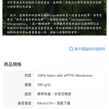
顯示電腦版詳細說明
商品規格
材質
100% Nylon with ePTFE Membrane
重量
390 g(S)
版型
標準剪裁，衣長至臀部
後背長度
69cm/27in，落尾下擺