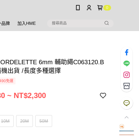
0
外品牌
加入HME
CORDELETTE 6mm 輔助繩C063120.B
隨機出貨 /長度多種選擇
490免運
0 ~ NT$2,300
10M
20M
50M