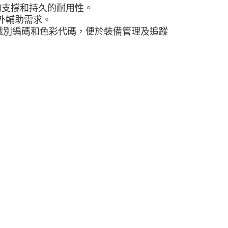
0，滿NT$490(含以上)免運費
的支撐和持久的耐用性。
外輔助需求。
市自取
特的識別編碼和色彩代碼，便於裝備管理及追蹤