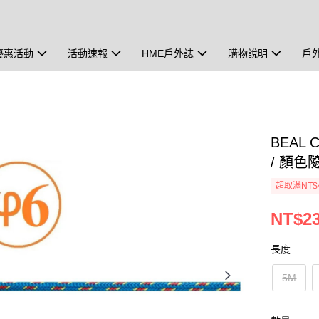
優惠活動
活動速報
HME戶外誌
購物說明
戶
BEAL 
/ 顏色
超取滿NT$
NT$23
長度
5M