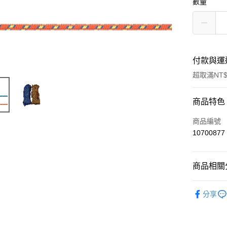
數量
付款與運
超取滿NT$
付款方式
商品特色
信用卡一
商品編號
10700877
信用卡分
3 期 
商品相關分
合作金
超商取貨
華南商
技術器材
LINE Pay
上海商
分享
國泰世
Apple Pay
臺灣中
匯豐（