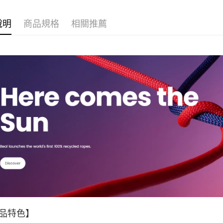
ATM付款
聯邦商
元大商
說明
商品規格
相關推薦
玉山商
運送方式
台新國
台灣樂
全家取貨
每筆NT$6
付款後全
每筆NT$6
7-11取貨
每筆NT$6
付款後7-1
每筆NT$6
宅配
每筆NT$8
品特色】
離島宅配