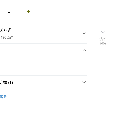
送方式
490免運
清除
紀錄
次付款
期付款
0 利率 每期
NT$76
21家銀行
類 (1)
庫商業銀行
第一商業銀行
付款
業銀行
彰化商業銀行
繩索／扁帶／繩環
業儲蓄銀行
台北富邦商業銀行
客服
華商業銀行
兆豐國際商業銀行
小企業銀行
台中商業銀行
台灣）商業銀行
華泰商業銀行