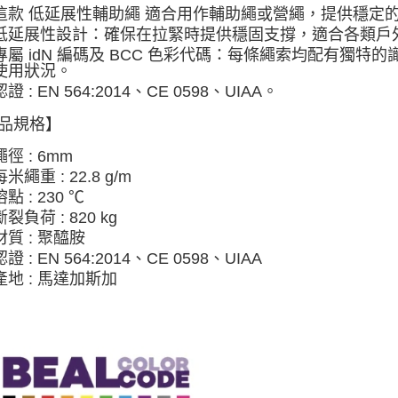
每筆NT$8
這款 低延展性輔助繩 適合用作輔助繩或營繩，提供穩定
低延展性設計：確保在拉緊時提供穩固支撐，適合各類戶
付款後門
專屬 idN 編碼及 BCC 色彩代碼：每條繩索均配有獨
免運費
使用狀況。
認證 : EN 564:2014、CE 0598、UIAA。
品規格】
繩徑 : 6mm
每米繩重 : 22.8 g/m
熔點 : 230 ℃
斷裂負荷 : 820 kg
材質 : 聚醯胺
認證 : EN 564:2014、CE 0598、UIAA
產地 : 馬達加斯加