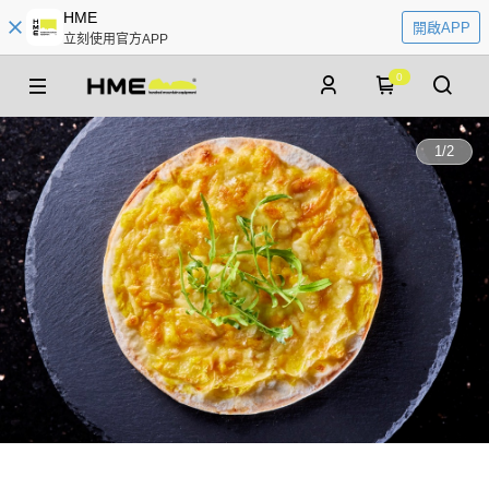
HME
開啟APP
立刻使用官方APP
0
1
/
2