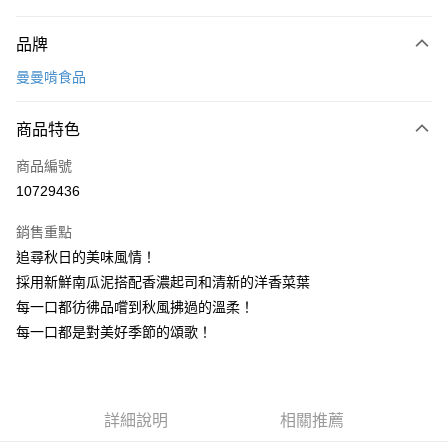
付款方式
品牌
信用卡一次付款
曼曼啃食品
信用卡分期付款
3 期 0 利率 每期
NT$50
21家銀行
商品特色
合作金庫商業銀行
第一商業銀行
LINE Pay
商品編號
華南商業銀行
彰化商業銀行
10729436
Apple Pay
上海商業儲蓄銀行
台北富邦商業銀行
國泰世華商業銀行
兆豐國際商業銀行
銷售重點
ATM付款
臺灣中小企業銀行
台中商業銀行
追尋秋日的美味風情！
匯豐（台灣）商業銀行
華泰商業銀行
採用新鮮南瓜泥搭配香濃起司和清新的洋香菜葉
聯邦商業銀行
遠東國際商業銀行
運送方式
元大商業銀行
永豐商業銀行
每一口都彷彿品嚐到秋風拂過的溫柔！
冷凍宅配
玉山商業銀行
星展（台灣）商業銀行
每一口都是對美好季節的頌歌！
每筆NT$290，滿NT$2,000(含以上)免運費
台新國際商業銀行
中國信託商業銀行
台灣樂天信用卡公司
7-11 冷凍店到店 (備註欄需填寫取件店名)
每筆NT$129，滿NT$2,000(含以上)免運費
詳細說明
相關推薦