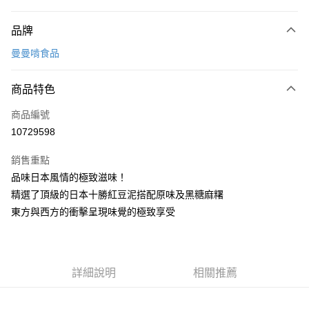
付款方式
品牌
信用卡一次付款
曼曼啃食品
信用卡分期付款
3 期 0 利率 每期
NT$50
21家銀行
商品特色
合作金庫商業銀行
第一商業銀行
LINE Pay
商品編號
華南商業銀行
彰化商業銀行
10729598
Apple Pay
上海商業儲蓄銀行
台北富邦商業銀行
國泰世華商業銀行
兆豐國際商業銀行
銷售重點
ATM付款
臺灣中小企業銀行
台中商業銀行
品味日本風情的極致滋味！
匯豐（台灣）商業銀行
華泰商業銀行
精選了頂級的日本十勝紅豆泥搭配原味及黑糖麻糬
聯邦商業銀行
遠東國際商業銀行
運送方式
元大商業銀行
永豐商業銀行
東方與西方的衝擊呈現味覺的極致享受
冷凍宅配
玉山商業銀行
星展（台灣）商業銀行
每筆NT$290，滿NT$2,000(含以上)免運費
台新國際商業銀行
中國信託商業銀行
台灣樂天信用卡公司
7-11 冷凍店到店 (備註欄需填寫取件店名)
詳細說明
相關推薦
每筆NT$129，滿NT$2,000(含以上)免運費