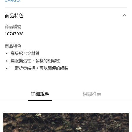
CARGO
信用卡分期付款
3 期 0 利率 每期
NT$3,300
21家銀行
商品特色
合作金庫商業銀行
第一商業銀行
LINE Pay
商品編號
華南商業銀行
彰化商業銀行
10747938
Apple Pay
上海商業儲蓄銀行
台北富邦商業銀行
國泰世華商業銀行
兆豐國際商業銀行
商品特色
ATM付款
臺灣中小企業銀行
台中商業銀行
高級鋁合金材質
匯豐（台灣）商業銀行
華泰商業銀行
無限擴張性、多樣的相容性
聯邦商業銀行
遠東國際商業銀行
運送方式
元大商業銀行
永豐商業銀行
一鍵折疊結構，可以簡便的組裝
宅配
玉山商業銀行
星展（台灣）商業銀行
每筆NT$80，滿NT$490(含以上)免運費
台新國際商業銀行
中國信託商業銀行
台灣樂天信用卡公司
離島宅配
詳細說明
相關推薦
每筆NT$80，滿NT$490(含以上)免運費
付款後門市自取
免運費