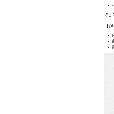
※1
【規