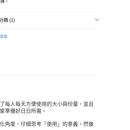
選擇。
業銀行
永豐商業銀行
業銀行
星展（台灣）商業銀行
際商業銀行
中國信託商業銀行
類 (1)
天信用卡公司
付款
0，滿NT$490(含以上)免運費
其它小物
客服
家取貨
0，滿NT$490(含以上)免運費
付款
0，滿NT$490(含以上)免運費
1取貨
0，滿NT$490(含以上)免運費
了每人每天方便使用的大小與份量，並且
0，滿NT$490(含以上)免運費
家準備好日日所需。
化角度，仔細思考「使用」的意義，然後
0，滿NT$490(含以上)免運費