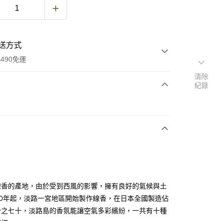
送方式
490免運
清除
紀錄
次付款
期付款
0 利率 每期
NT$163
21家銀行
庫商業銀行
第一商業銀行
付款
業銀行
彰化商業銀行
業儲蓄銀行
台北富邦商業銀行
華商業銀行
兆豐國際商業銀行
線香的產地，由於受到西風的影響，擁有良好的氣候與土
小企業銀行
台中商業銀行
40年起，淡路一宮地區開始製作線香，在日本全國製造佔
台灣）商業銀行
華泰商業銀行
分之七十，淡路島的香氛能讓空氣多彩繽紛，一共有十種
業銀行
遠東國際商業銀行