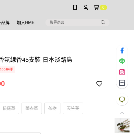
0
外品牌
加入HME
Y 香氛線香45支裝 日本淡路島
490免運
90
鼠尾草
薰衣草
茶樹
天竺葵