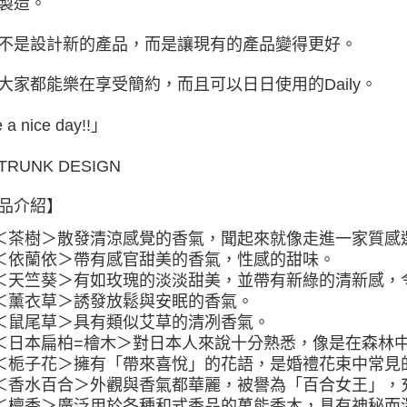
製造。
付款後門
免運費
不是設計新的產品，而是讓現有的產品變得更好。
大家都能樂在享受簡約，而且可以日日使用的Daily。
 a nice day!!」
RUNK DESIGN
品介紹】
＜茶樹＞
散發清涼感覺的香氣，聞起來就像走進一家質感
＜依蘭依＞
帶有感官甜美的香氣，性感的甜味。
＜天竺葵＞
有如玫瑰的淡淡甜美，並帶有新綠的清新感，
＜薰衣草＞
誘發放鬆與安眠的香氣。
＜鼠尾草＞
具有類似艾草的清冽香氣。
＜日本扁柏=檜木＞
對日本人來說十分熟悉，像是在森林
＜栀子花＞
擁有「帶來喜悅」的花語，是婚禮花束中常見
＜香水百合＞
外觀與香氣都華麗，被譽為「百合女王」，
＜檀香＞
廣泛用於各種和式香品的萬能香木，具有神秘而