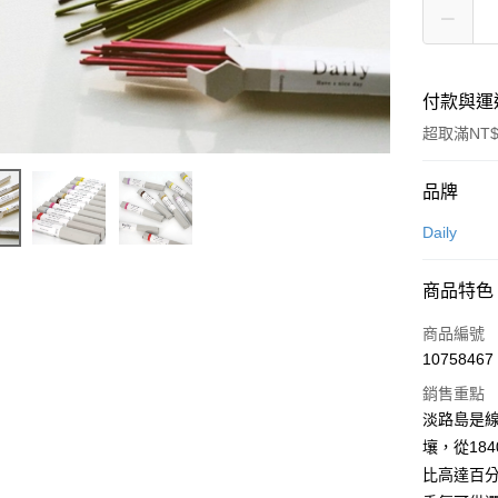
付款與運
超取滿NT$
付款方式
品牌
信用卡一
Daily
信用卡分
商品特色
3 期 
商品編號
合作金
超商取貨
10758467
華南商
LINE Pay
上海商
銷售重點
國泰世
淡路島是
Apple Pay
臺灣中
壤，從18
匯豐（
ATM付款
比高達百
聯邦商