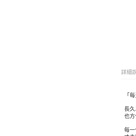
詳細
「每
長久
也方
每一