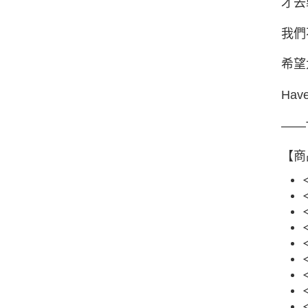
才去
我們
希望
Have
——T
【商