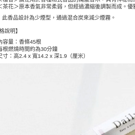
＜茶花＞
原本香氣非常柔弱，但經過濃縮後調製而成。優
：此香品設計為少煙型，通過混合炭來減少煙霧。
格說明】
內容量：香條45根
每根燃燒時間約為30分鐘
尺寸：高2.4 x 寬14.2 x 深1.9（厘米）