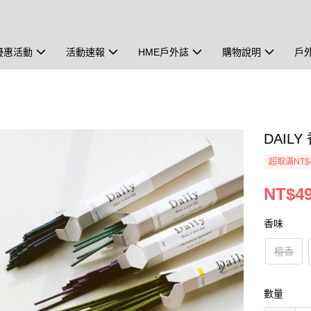
優惠活動
活動速報
HME戶外誌
購物說明
戶
DAIL
超取滿NT$
NT$4
香味
檀香
數量