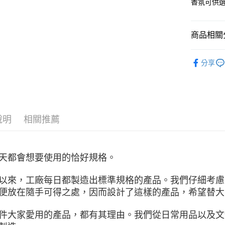
香氛可供
元大商
玉山商
運送方式
台新國
商品相關分
台灣樂
全家取貨
每筆NT$6
實用工具
分享
付款後全
每筆NT$6
7-11取貨
每筆NT$6
說明
相關推薦
付款後7-1
每筆NT$6
天都會想要使用的恰好規格。
宅配
以來，工廠每日都製造出標準規格的產品。我們仔細考慮
每筆NT$8
便放在隨手可得之處，因而設計了這樣的產品，希望替大
離島宅配
件大家愛用的產品，都有其理由。我們從日常用品以及文
每筆NT$8