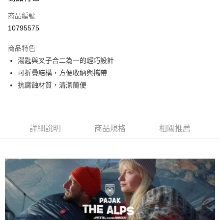
合作金庫商業銀行
第一商業銀行
超商取貨付款
商品編號
華南商業銀行
彰化商業銀行
10795575
LINE Pay
上海商業儲蓄銀行
台北富邦商業銀行
國泰世華商業銀行
兆豐國際商業銀行
商品特色
Apple Pay
臺灣中小企業銀行
台中商業銀行
湯匙與叉子合二為一的輕巧設計
匯豐（台灣）商業銀行
華泰商業銀行
ATM付款
可折疊結構，方便收納與攜帶
聯邦商業銀行
遠東國際商業銀行
元大商業銀行
永豐商業銀行
抗腐蝕材質，清潔簡便
運送方式
玉山商業銀行
星展（台灣）商業銀行
台新國際商業銀行
中國信託商業銀行
全家取貨付款
台灣樂天信用卡公司
每筆NT$60，滿NT$490(含以上)免運費
詳細說明
商品規格
相關推薦
付款後全家取貨
每筆NT$60，滿NT$490(含以上)免運費
7-11取貨付款
每筆NT$60，滿NT$490(含以上)免運費
付款後7-11取貨
每筆NT$60，滿NT$490(含以上)免運費