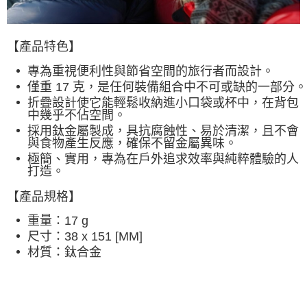
宅配
每筆NT$80，滿NT$490(含以上)免運費
【產品特色】
離島宅配
專為重視便利性與節省空間的旅行者而設計。
每筆NT$80，滿NT$490(含以上)免運費
僅重 17 克，是任何裝備組合中不可或缺的一部分。
折疊設計使它能輕鬆收納進小口袋或杯中，在背包
付款後門市自取
中幾乎不佔空間。
免運費
採用鈦金屬製成，具抗腐蝕性、易於清潔，且不會
與食物產生反應，確保不留金屬異味。
極簡、實用，專為在戶外追求效率與純粹體驗的人
打造。
【產品規格】
重量：17 g
尺寸：38 x 151 [MM]
材質：鈦合金