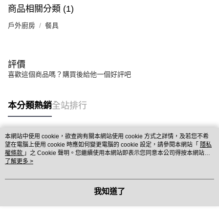
商品相關分類 (1)
戶外廚房
餐具
評價
喜歡這個商品嗎？購買後給他一個好評吧
本分類熱銷
全站排行
本網站中使用 cookie，欲查詢有關本網站使用 cookie 方式之詳情，及若您不希
熱門標籤
望在電腦上使用 cookie 時應如何變更電腦的 cookie 設定，請參閱本網站「
隱私
權條款
」之 Cookie 聲明。您繼續使用本網站即表示您同意本公司得按本網站使
用條款之 Cookie 聲明使用 cookie。
了解更多 >
我知道了