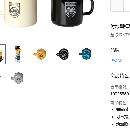
付款與運
超取滿NT$
付款方式
品牌
信用卡一
PAJAK
信用卡分
商品特色
3 期 
商品編號
合作金
超商取貨
10795589
華南商
LINE Pay
上海商
商品特色
國泰世
堅固耐
Apple Pay
臺灣中
可直接
匯豐（
ATM付款
清潔簡
聯邦商