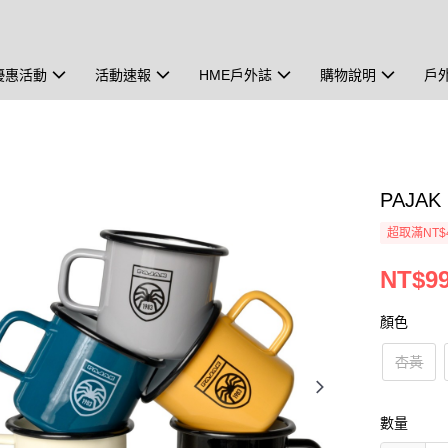
優惠活動
活動速報
HME戶外誌
購物說明
戶
PAJAK
超取滿NT$
NT$9
顏色
杏黃
數量