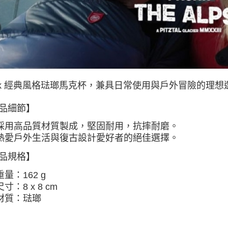
付款後門
免運費
jak 經典風格琺瑯馬克杯，兼具日常使用與戶外冒險的理想
品細節】
採用高品質材質製成，堅固耐用，抗摔耐磨。
熱愛戶外生活與復古設計愛好者的絕佳選擇。
品規格】
重量：162 g
尺寸：8 x 8 cm
材質：琺瑯