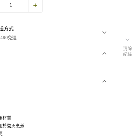
送方式
490免運
清除
紀錄
次付款
期付款
0 利率 每期
NT$330
21家銀行
庫商業銀行
第一商業銀行
付款
業銀行
彰化商業銀行
業儲蓄銀行
台北富邦商業銀行
華商業銀行
兆豐國際商業銀行
用材質
小企業銀行
台中商業銀行
用於營火烹煮
台灣）商業銀行
華泰商業銀行
便
業銀行
遠東國際商業銀行