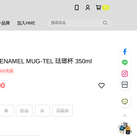
0
外品牌
加入HME
 ENAMEL MUG-TEL 琺瑯杯 350ml
490免運
90
黑
奶油
灰
深藍綠