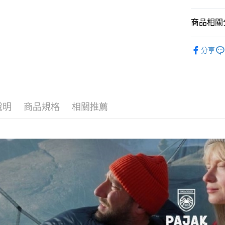
元大商
玉山商
運送方式
商品相關分
台新國
台灣樂
全家取貨
戶外廚房
分享
每筆NT$6
付款後全
每筆NT$6
7-11取貨
說明
商品規格
相關推薦
每筆NT$6
付款後7-1
每筆NT$6
宅配
每筆NT$8
離島宅配
每筆NT$8